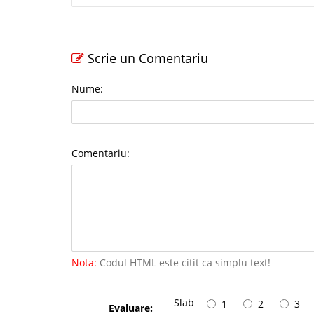
Scrie un Comentariu
Nume:
Comentariu:
Nota:
Codul HTML este citit ca simplu text!
Slab
1
2
3
Evaluare: