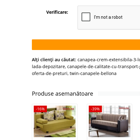
Verificare:
Alţi clienţi au căutat:
canapea-crem-extensibila-3-
lada-depozitare
,
canapele-de-calitate-cu-transport-
oferta-de-preturi
,
twin-canapele-bellona
Produse asemanătoare
-16%
-39%