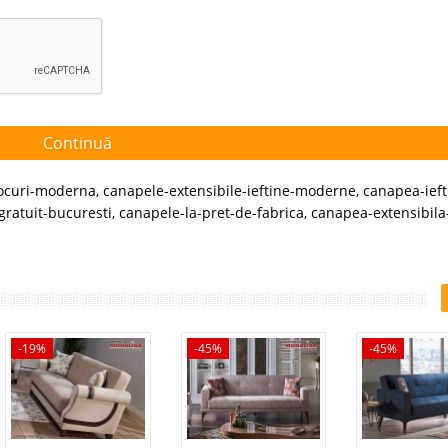
Continuă
locuri-moderna
,
canapele-extensibile-ieftine-moderne
,
canapea-ieft
gratuit-bucuresti
,
canapele-la-pret-de-fabrica
,
canapea-extensibila-
-19%
-45%
-45%