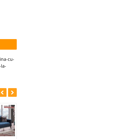
ina-cu-
la-
-39%
-39%