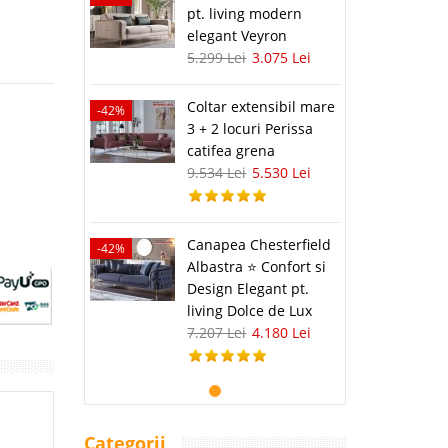
pt. living modern
elegant Veyron
5.299 Lei
3.075 Lei
Coltar extensibil mare
-42%
3 + 2 locuri Perissa
catifea grena
9.534 Lei
5.530 Lei
Canapea Chesterfield
-42%
Albastra ⭐ Confort si
Design Elegant pt.
living Dolce de Lux
7.207 Lei
4.180 Lei
Categorii