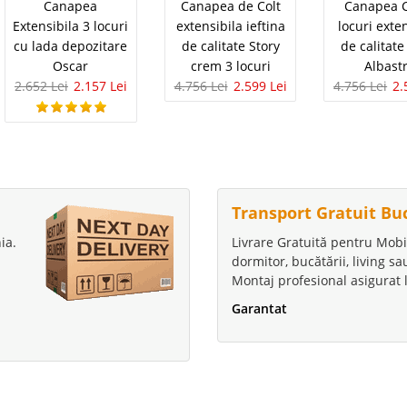
Canapea
Canapea de Colt
Canapea C
Extensibila 3 locuri
extensibila ieftina
locuri exte
cu lada depozitare
de calitate Story
de calitate
Oscar
crem 3 locuri
Albast
2.652 Lei
2.157 Lei
4.756 Lei
2.599 Lei
4.756 Lei
2.
Transport Gratuit Bu
ia.
Livrare Gratuită pentru Mobi
dormitor, bucătării, living s
Montaj profesional asigurat l
Garantat