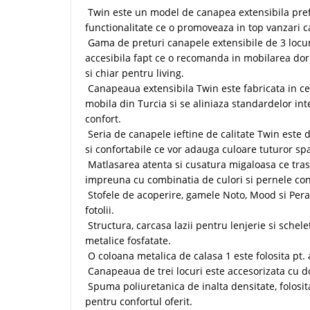
Twin este un model de canapea extensibila prefer
functionalitate ce o promoveaza in top vanzari ca
Gama de preturi canapele extensibile de 3 locu
accesibila fapt ce o recomanda in mobilarea dor
si chiar pentru living.
Canapeaua extensibila Twin este fabricata in c
mobila din Turcia si se aliniaza standardelor inte
confort.
Seria de canapele ieftine de calitate Twin este 
si confortabile ce vor adauga culoare tuturor spat
Matlasarea atenta si cusatura migaloasa ce tras
impreuna cu combinatia de culori si pernele con
Stofele de acoperire, gamele Noto, Mood si Pera,
fotolii.
Structura, carcasa lazii pentru lenjerie si schel
metalice fosfatate.
O coloana metalica de calasa 1 este folosita pt.
Canapeaua de trei locuri este accesorizata cu
Spuma poliuretanica de inalta densitate, folosit
pentru confortul oferit.