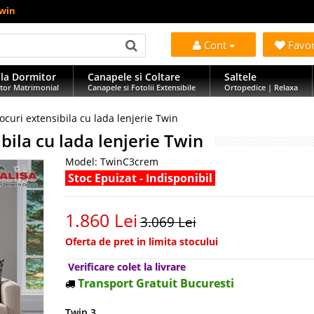
Twin
Cont
Favo
la Dormitor
Canapele si Coltare
Saltele
tor Matrimonial
Canapele si Fotolii Extensibile
Ortopedice | Relaxa
curi extensibila cu lada lenjerie Twin
bila cu lada lenjerie Twin
Model:
TwinC3crem
Stoc Epuizat - Indisponibil
1.860 Lei
3.069 Lei
Oferta de pret in limita stocului
Verificare colet la livrare
Transport Gratuit Bucuresti
Twin 3