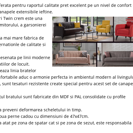
ata pentru raportul calitate pret excelent pe un nivel de confort 
napele extensibile ieftine.
ri Twin crem este una
mitorului, a garsonierei
ea mai mare fabrica de
rnationle de calitate si
desenata pe linii moderne
iilor de locuit.
eaza linia bratelor
fortabile aduc o armonie perfecta in ambientul modern al livingulu
 sunt tesaturi rezistente create special pentru acest set de canape
etul bratului sunt fabricate din MDF si PAL consolidate cu profile
 a preveni deformarea scheletului in timp.
 doua perne cadou cu dimensiuni de 47x47cm.
a atat pe zona de spatar cat si pe zona de sezut, este responsabila