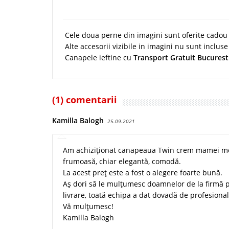
Cele doua perne din imagini sunt oferite cadou
Alte accesorii vizibile in imagini nu sunt inclus
Canapele ieftine cu
Transport Gratuit Bucurest
(1) comentarii
Kamilla Balogh
25.09.2021
Am achiziționat canapeaua Twin crem mamei mele
frumoasă, chiar elegantă, comodă.
La acest preț este a fost o alegere foarte bună.
Aș dori să le mulțumesc doamnelor de la firmă p
livrare, toată echipa a dat dovadă de profesiona
Vă mulțumesc!
Kamilla Balogh