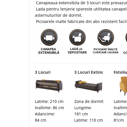
Canapeaua extensibila de 3 locuri este prevazu
Lada pentru lenjerie sporeste utilitatea canape
asternuturilor de dormit.
Picioarele inalte fabricate din abs rezistent faci
3 Locuri
3 Locuri Extins
Fotoli
Latime: 210 cm
Zona de dormit
Latime
Inaltime: 86 cm
Lungime:
Inalti
Adancime:
181 cm
Adanc
84 cm
Latime: 110 cm
81cm