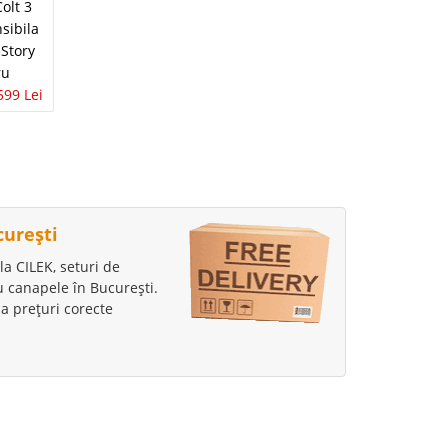
Canapea
olt 3
Canapea gri inchis
extensibila
nsibila
3 locuri extensibila
moderna gri
 Story
cu lada Twin
antracit cu perne
ru
antracit
rosii Mira 3-2-1
599 Lei
3.069 Lei
1.860 Lei
4.455 Lei
2.700 Lei
curești
la CILEK, seturi de
au canapele în București.
a prețuri corecte