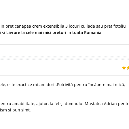
e in pret canapea crem extensibila 3 locuri cu lada sau pret fotoliu
i
si
Livrare la cele mai mici preturi in toata Romania
, este exact ce mi-am dorit.Potrivită pentru încăpere mai mică,
entru amabilitate, ajutor, la fel și domnului Mustatea Adrian pent
lism și bun simț.