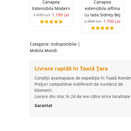
Canapea
Canapea
Extensibila Modern
extensibila ieftina
1.430 Lei
1.199 Lei
cu lada Sidney Bej
2.888 Lei
1.750 Lei
Categorie:
Indisponibile
|
Mobila Mondi
Livrare rapidă în Toată Țara
Condiții avantajoase de expediție în Toată Român
Prețuri competitive indiferent de numărul de
kilometri.
Livrare din stoc în 24 de ore către orice localitate
Garantat