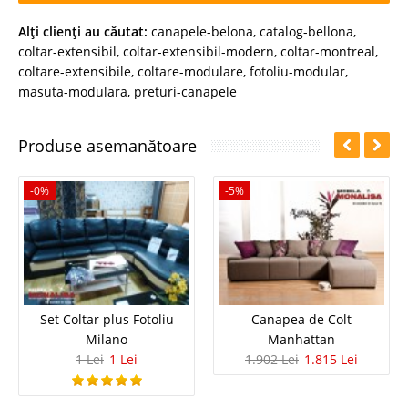
Alţi clienţi au căutat:
canapele-belona
,
catalog-bellona
,
coltar-extensibil
,
coltar-extensibil-modern
,
coltar-montreal
,
coltare-extensibile
,
coltare-modulare
,
fotoliu-modular
,
masuta-modulara
,
preturi-canapele
Produse asemanătoare
-0%
-5%
Set Coltar plus Fotoliu
Canapea de Colt
Milano
Manhattan
1 Lei
1 Lei
1.902 Lei
1.815 Lei