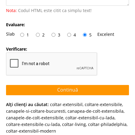
Nota:
Codul HTML este citit ca simplu text!
Evaluare:
Slab
Excelent
1
2
3
4
5
Verificare:
Continuă
Alţi clienţi au căutat:
coltar-extensibil
,
coltare-extensibile
,
canapele-si-coltare-bucuresti
,
canapea-de-colt-extensibila
,
canapele-de-colt-extensibile
,
coltar-extensibil-cu-lada
,
coltare-extensibile-cu-lada
,
coltar-living
,
coltar-philadelphia
,
coltar-extensibil-modern