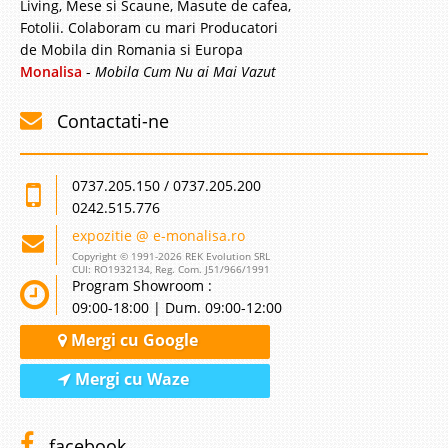
Living, Mese si Scaune, Masute de cafea,
Fotolii. Colaboram cu mari Producatori
de Mobila din Romania si Europa
Monalisa
-
Mobila Cum Nu ai Mai Vazut
Contactati-ne
0737.205.150 / 0737.205.200
0242.515.776
expozitie @ e-monalisa.ro
Copyright © 1991-2026 REK Evolution SRL
CUI: RO1932134, Reg. Com. J51/966/1991
Program Showroom :
09:00-18:00 | Dum. 09:00-12:00
Mergi cu Google
Mergi cu Waze
facebook