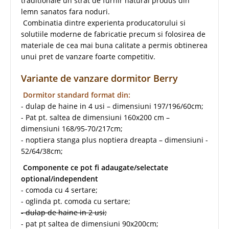
traditionale un strat de furnir natural produs din
lemn sanatos fara noduri.
Combinatia dintre experienta producatorului si
solutiile moderne de fabricatie precum si folosirea de
materiale de cea mai buna calitate a permis obtinerea
unui pret de vanzare foarte competitiv.
Variante de vanzare dormitor Berry
Dormitor standard format din:
- dulap de haine in 4 usi – dimensiuni 197/196/60cm;
- Pat pt. saltea de dimensiuni 160x200 cm –
dimensiuni 168/95-70/217cm;
- noptiera stanga plus noptiera dreapta – dimensiuni -
52/64/38cm;
Componente ce pot fi adaugate/selectate
optional/independent
- comoda cu 4 sertare;
- oglinda pt. comoda cu sertare;
- dulap de haine in 2 usi;
- pat pt saltea de dimensiuni 90x200cm;