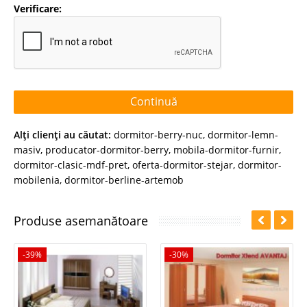
Verificare:
Continuă
Alţi clienţi au căutat:
dormitor-berry-nuc
,
dormitor-lemn-
masiv
,
producator-dormitor-berry
,
mobila-dormitor-furnir
,
dormitor-clasic-mdf-pret
,
oferta-dormitor-stejar
,
dormitor-
mobilenia
,
dormitor-berline-artemob
Produse asemanătoare
-39%
-30%