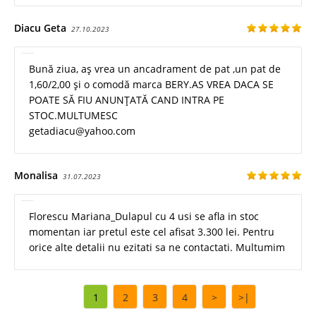
Diacu Geta
27.10.2023
Bună ziua, aș vrea un ancadrament de pat ,un pat de
1,60/2,00 și o comodă marca BERY.AS VREA DACA SE
POATE SĂ FIU ANUNȚATĂ CAND INTRA PE
STOC.MULTUMESC
getadiacu@yahoo.com
Monalisa
31.07.2023
Florescu Mariana_Dulapul cu 4 usi se afla in stoc
momentan iar pretul este cel afisat 3.300 lei. Pentru
orice alte detalii nu ezitati sa ne contactati. Multumim
1
2
3
4
>
>|