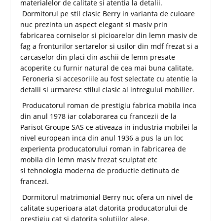
materialelor de calitate si atentia la detalii.
Dormitorul pe stil clasic Berry in varianta de culoare
nuc prezinta un aspect elegant si masiv prin
fabricarea corniselor si picioarelor din lemn masiv de
fag a fronturilor sertarelor si usilor din mdf frezat si a
carcaselor din placi din aschii de lemn presate
acoperite cu furnir natural de cea mai buna calitate.
Feroneria si accesoriile au fost selectate cu atentie la
detalii si urmaresc stilul clasic al intregului mobilier.
Producatorul roman de prestigiu fabrica mobila inca
din anul 1978 iar colaborarea cu francezii de la
Parisot Groupe SAS ce ativeaza in industria mobilei la
nivel european inca din anul 1936 a pus la un loc
experienta producatorului roman in fabricarea de
mobila din lemn masiv frezat sculptat etc
si tehnologia moderna de productie detinuta de
francezi.
Dormitorul matrimonial Berry nuc ofera un nivel de
calitate superioara atat datorita producatorului de
prestigiu cat si datorita solutiilor alese.