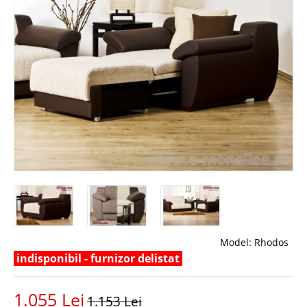
Model:
Rhodos
indisponibil - furnizor delistat
1.055 Lei
1.153 Lei