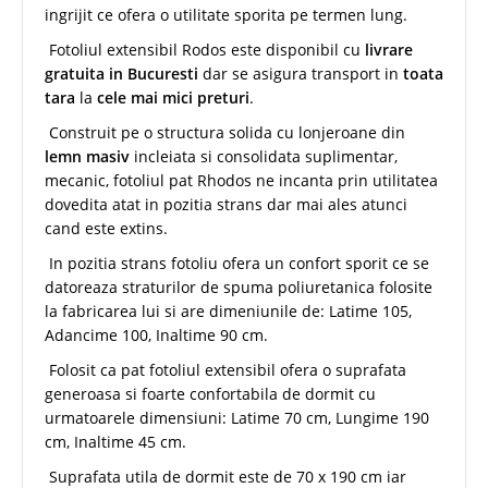
ingrijit ce ofera o utilitate sporita pe termen lung.
Fotoliul extensibil Rodos este disponibil cu
livrare
gratuita in Bucuresti
dar se asigura transport in
toata
tara
la
cele mai mici preturi
.
Construit pe o structura solida cu lonjeroane din
lemn masiv
incleiata si consolidata suplimentar,
mecanic, fotoliul pat Rhodos ne incanta prin utilitatea
dovedita atat in pozitia strans dar mai ales atunci
cand este extins.
In pozitia strans fotoliu ofera un confort sporit ce se
datoreaza straturilor de spuma poliuretanica folosite
la fabricarea lui si are dimeniunile de: Latime 105,
Adancime 100, Inaltime 90 cm.
Folosit ca pat fotoliul extensibil ofera o suprafata
generoasa si foarte confortabila de dormit cu
urmatoarele dimensiuni: Latime 70 cm, Lungime 190
cm, Inaltime 45 cm.
Suprafata utila de dormit este de 70 x 190 cm iar