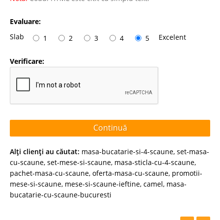
Evaluare:
Slab
Excelent
1
2
3
4
5
Verificare:
Continuă
Alţi clienţi au căutat:
masa-bucatarie-si-4-scaune
,
set-masa-
cu-scaune
,
set-mese-si-scaune
,
masa-sticla-cu-4-scaune
,
pachet-masa-cu-scaune
,
oferta-masa-cu-scaune
,
promotii-
mese-si-scaune
,
mese-si-scaune-ieftine
,
camel
,
masa-
bucatarie-cu-scaune-bucuresti