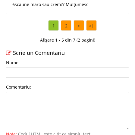
6scaune maro sau crem?? Mulțumesc
1
2
>
>|
Afișare 1 - 5 din 7 (2 pagini)
Scrie un Comentariu
Nume:
Comentariu:
Nota:
Codul HTML este citit ca simplu text!