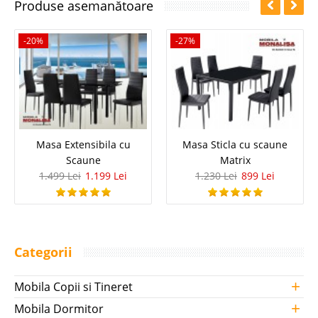
Produse asemanătoare
-20%
-27%
Masa Extensibila cu
Masa Sticla cu scaune
Scaune
Matrix
1.499 Lei
1.199 Lei
1.230 Lei
899 Lei
Categorii
+
Mobila Copii si Tineret
+
Mobila Dormitor