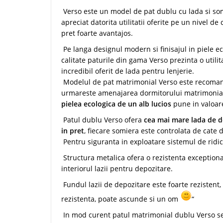
Verso este un model de pat dublu cu lada si som
apreciat datorita utilitatii oferite pe un nivel de
pret foarte avantajos.
Pe langa designul modern si finisajul in piele 
calitate paturile din gama Verso prezinta o utili
incredibil oferit de lada pentru lenjerie.
Modelul de pat matrimonial Verso este recoman
urmareste amenajarea dormitorului matrimonia
pielea ecologica de un alb lucios
pune in valoare
Patul dublu Verso ofera
cea mai mare lada de d
in pret
, fiecare somiera este controlata de cate
Pentru siguranta in exploatare sistemul de ridic
Structura metalica ofera o rezistenta exceptional
interiorul lazii pentru depozitare.
Fundul lazii de depozitare este foarte rezistent
rezistenta, poate ascunde si un om
“
In mod curent patul matrimonial dublu Verso se a