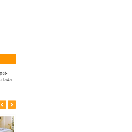
pat-
u-lada-
-8%
-39%