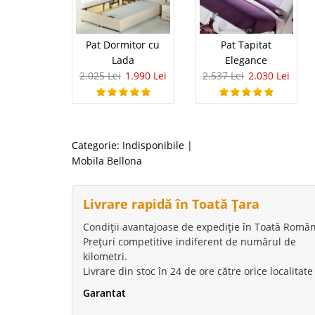
Pat Dormitor cu
Pat Tapitat
Lada
Elegance
2.025 Lei
1.990 Lei
2.537 Lei
2.030 Lei
Categorie:
Indisponibile
|
Mobila Bellona
Livrare rapidă în Toată Țara
Condiții avantajoase de expediție în Toată Român
Prețuri competitive indiferent de numărul de
kilometri.
Livrare din stoc în 24 de ore către orice localitate
Garantat