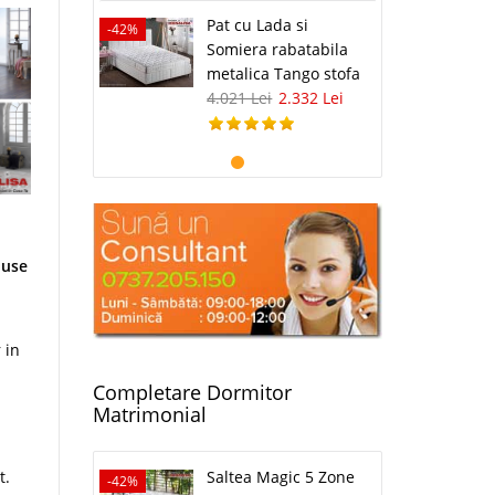
Pat cu Lada si
-42%
Somiera rabatabila
metalica Tango stofa
4.021 Lei
2.332 Lei
luse
 in
Completare Dormitor
i
Matrimonial
t.
Saltea Magic 5 Zone
-42%