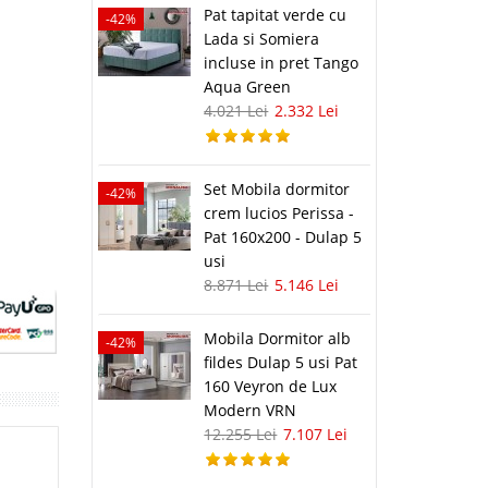
Pat tapitat verde cu
-42%
Lada si Somiera
incluse in pret Tango
Aqua Green
4.021 Lei
2.332 Lei
Set Mobila dormitor
-42%
crem lucios Perissa -
Pat 160x200 - Dulap 5
usi
8.871 Lei
5.146 Lei
Mobila Dormitor alb
-42%
fildes Dulap 5 usi Pat
160 Veyron de Lux
Modern VRN
12.255 Lei
7.107 Lei