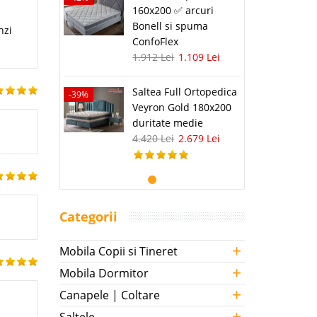
160x200 ✅ arcuri
Bonell si spuma
nzi
ConfoFlex
1.912 Lei
1.109 Lei
Saltea Full Ortopedica
-39%
Veyron Gold 180x200
duritate medie
4.420 Lei
2.679 Lei
Categorii
+
Mobila Copii si Tineret
+
Mobila Dormitor
+
Canapele | Coltare
+