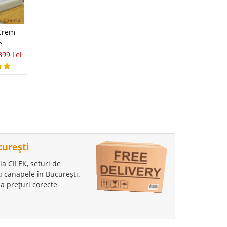
Pat tapitat Alb cu
 Crem
Pat elegant Bej cu
Lada si sistem de
e
Lada mare Linda
ridicare Assago
899 Lei
160x200
3.779 Lei
2.290 Lei
2.602 Lei
2.390 Lei
curești
la CILEK, seturi de
au canapele în București.
a prețuri corecte