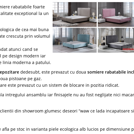
iere rabatabile foarte
 calitate exceptional la un
ecologica de cea mai buna
tate crescuta prin volumul
dat atunci cand se
l pe design modern iar
 linia moderna a patului.
epozitare
dedesubt, este prevazut cu doua
somiere rabatabile inc
 doua pistoane pe gaz.
are este prevazut cu un sistem de blocare in pozitia ridicat.
a intregului ansamblu iar finisajele nu au fost neglijate nici macar
, clientii din showroom glumesc deseori “waw ce lada incapatoare s
fla pe stoc in varianta piele ecologica alb lucios pe dimensiune p