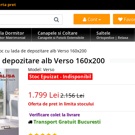
erta pret
Cont
Favo
la Dormitor
Canapele si Coltare
Saltele
tor Matrimonial
Canapele si Fotolii Extensibile
Ortopedice | Relaxa
oc cu lada de depozitare alb Verso 160x200
e depozitare alb Verso 160x200
Model:
Verso
Stoc Epuizat - Indisponibil
1.799 Lei
2.156 Lei
Oferta de pret in limita stocului
Verificare colet la livrare
Transport Gratuit Bucuresti