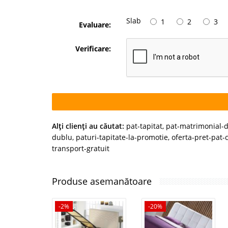
Slab
1
2
3
Evaluare:
Verificare:
Alţi clienţi au căutat:
pat-tapitat
,
pat-matrimonial-
dublu
,
paturi-tapitate-la-promotie
,
oferta-pret-pat-
transport-gratuit
Produse asemanătoare
-2%
-20%