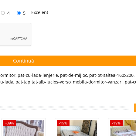
Excelent
4
5
Continuă
dormitor
,
pat-cu-lada-lenjerie
,
pat-de-mijloc
,
pat-pt-saltea-160x200
,
cu-lada
,
pat-tapitat-alb-lucios-verso
,
mobila-dormitor-vanzari
,
pat-c
-39%
-19%
-19%