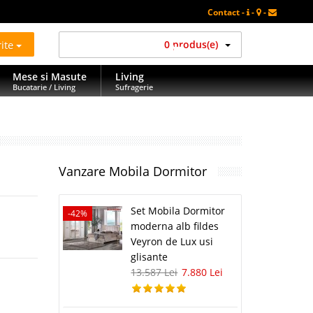
Contact -
-
-
rite
0 produs(e)
Mese si Masute
Living
Bucatarie / Living
Sufragerie
Vanzare Mobila Dormitor
Set Mobila Dormitor
-42%
moderna alb fildes
Veyron de Lux usi
glisante
13.587 Lei
7.880 Lei