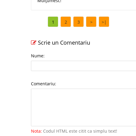
Mulțumesc!
1
2
3
>
>|
Scrie un Comentariu
Nume:
Comentariu:
Nota:
Codul HTML este citit ca simplu text!