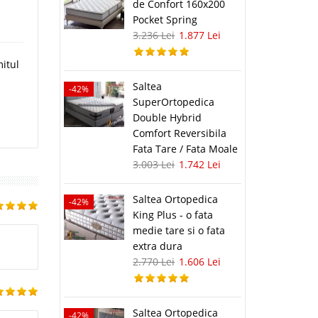
-
de Confort 160x200
Pocket Spring
3.236 Lei
1.877 Lei
itul
Saltea
-42%
SuperOrtopedica
Double Hybrid
Comfort Reversibila
Fata Tare / Fata Moale
3.003 Lei
1.742 Lei
Saltea Ortopedica
-42%
King Plus - o fata
medie tare si o fata
extra dura
2.770 Lei
1.606 Lei
Saltea Ortopedica
-42%