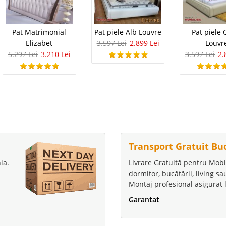
Pat Matrimonial
Pat piele Alb Louvre
Pat piele
Elizabet
3.597 Lei
2.899 Lei
Louvr
5.297 Lei
3.210 Lei
3.597 Lei
2.
Transport Gratuit Bu
ia.
Livrare Gratuită pentru Mobi
dormitor, bucătării, living s
Montaj profesional asigurat l
Garantat