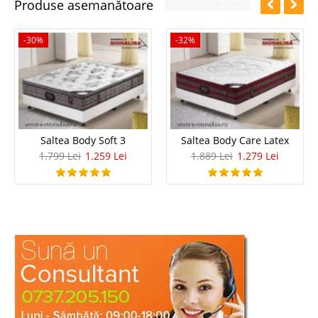
Produse asemanătoare
-30%
-32%
Saltea Body Soft 3
Saltea Body Care Latex
1.799 Lei
1.259 Lei
1.889 Lei
1.279 Lei