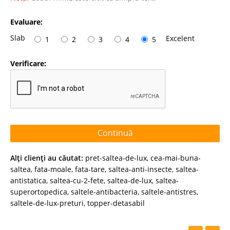
Evaluare:
Slab
Excelent
1
2
3
4
5
Verificare:
Continuă
Alţi clienţi au căutat:
pret-saltea-de-lux
,
cea-mai-buna-
saltea
,
fata-moale
,
fata-tare
,
saltea-anti-insecte
,
saltea-
antistatica
,
saltea-cu-2-fete
,
saltea-de-lux
,
saltea-
superortopedica
,
saltele-antibacteria
,
saltele-antistres
,
saltele-de-lux-preturi
,
topper-detasabil