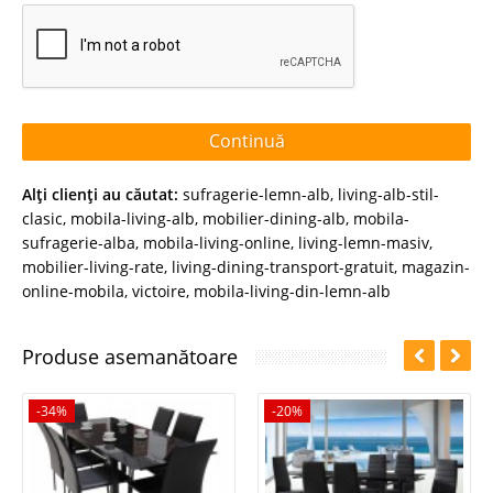
Continuă
Alţi clienţi au căutat:
sufragerie-lemn-alb
,
living-alb-stil-
clasic
,
mobila-living-alb
,
mobilier-dining-alb
,
mobila-
sufragerie-alba
,
mobila-living-online
,
living-lemn-masiv
,
mobilier-living-rate
,
living-dining-transport-gratuit
,
magazin-
online-mobila
,
victoire
,
mobila-living-din-lemn-alb
Produse asemanătoare
-34%
-20%