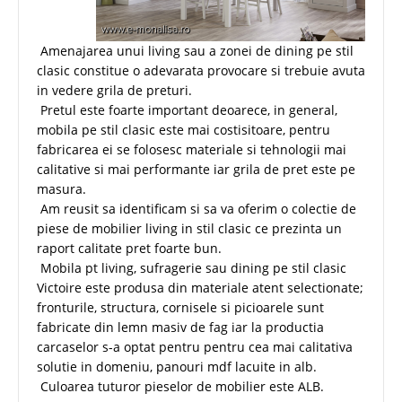
Amenajarea unui living sau a zonei de dining pe stil
clasic constitue o adevarata provocare si trebuie avuta
in vedere grila de preturi.
Pretul este foarte important deoarece, in general,
mobila pe stil clasic este mai costisitoare, pentru
fabricarea ei se folosesc materiale si tehnologii mai
calitative si mai performante iar grila de pret este pe
masura.
Am reusit sa identificam si sa va oferim o colectie de
piese de mobilier living in stil clasic ce prezinta un
raport calitate pret foarte bun.
Mobila pt living, sufragerie sau dining pe stil clasic
Victoire este produsa din materiale atent selectionate;
fronturile, structura, cornisele si picioarele sunt
fabricate din lemn masiv de fag iar la productia
carcaselor s-a optat pentru pentru cea mai calitativa
solutie in domeniu, panouri mdf lacuite in alb.
Culoarea tuturor pieselor de mobilier este ALB.