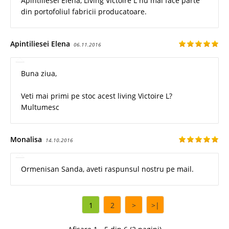
Apintiliesei Elena, Living Victoire L nu mai face parte
din portofoliul fabricii producatoare.
Apintiliesei Elena
06.11.2016
Buna ziua,
Veti mai primi pe stoc acest living Victoire L?
Multumesc
Monalisa
14.10.2016
Ormenisan Sanda, aveti raspunsul nostru pe mail.
1
2
>
>|