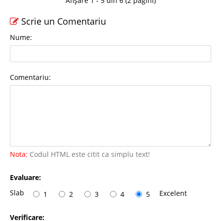
Afișare 1 - 5 din 6 (2 pagini)
Scrie un Comentariu
Nume:
Comentariu:
Nota:
Codul HTML este citit ca simplu text!
Evaluare:
Slab
Excelent
1
2
3
4
5
Verificare: