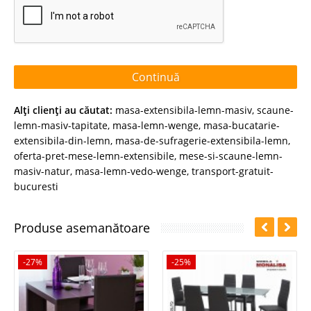
Continuă
Alţi clienţi au căutat:
masa-extensibila-lemn-masiv
,
scaune-
lemn-masiv-tapitate
,
masa-lemn-wenge
,
masa-bucatarie-
extensibila-din-lemn
,
masa-de-sufragerie-extensibila-lemn
,
oferta-pret-mese-lemn-extensibile
,
mese-si-scaune-lemn-
masiv-natur
,
masa-lemn-vedo-wenge
,
transport-gratuit-
bucuresti
Produse asemanătoare
-27%
-25%