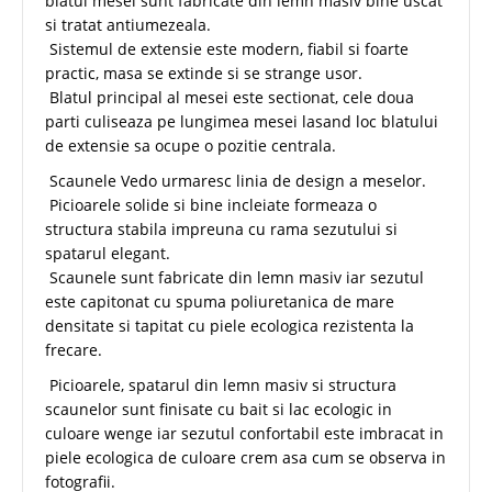
blatul mesei sunt fabricate din lemn masiv bine uscat
si tratat antiumezeala.
Sistemul de extensie este modern, fiabil si foarte
practic, masa se extinde si se strange usor.
Blatul principal al mesei este sectionat, cele doua
parti culiseaza pe lungimea mesei lasand loc blatului
de extensie sa ocupe o pozitie centrala.
Scaunele Vedo urmaresc linia de design a meselor.
Picioarele solide si bine incleiate formeaza o
structura stabila impreuna cu rama sezutului si
spatarul elegant.
Scaunele sunt fabricate din lemn masiv iar sezutul
este capitonat cu spuma poliuretanica de mare
densitate si tapitat cu piele ecologica rezistenta la
frecare.
Picioarele, spatarul din lemn masiv si structura
scaunelor sunt finisate cu bait si lac ecologic in
culoare wenge iar sezutul confortabil este imbracat in
piele ecologica de culoare crem asa cum se observa in
fotografii.