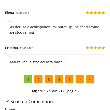
Elena
06.02.2025
As dori sa o achiziționez, imi puteti spune când revine
pe stoc va rog?
Cristina
15.03.2021
Mai revine in stoc aceasta masa ?
1
2
3
4
5
>
>|
Afișare 1 - 5 din 21 (5 pagini)
Scrie un Comentariu
Nume: