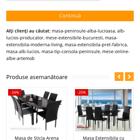
Continuă
Alţi clienţi au căutat:
masa-peninsule-alba-lucioasa
,
alb-
lucios-producator
,
mese-extensibile-bucuresti
,
masa-
extensibila-moderna-living
,
masa-extensibila-pret-fabrica
,
masa-alb-lucios
,
masa-tip-consola-peninsule
,
mese-online-
albe-artemob
Produse asemanătoare
-34%
-20%
Masa de Sticla Arena
Masa Extensibila cu