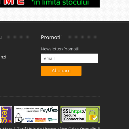
u
Promotii
Newsletter/Promotii
enzi
Abonare
rif Unic de Livrare către Orice Oraș din România - Transport Gratuit