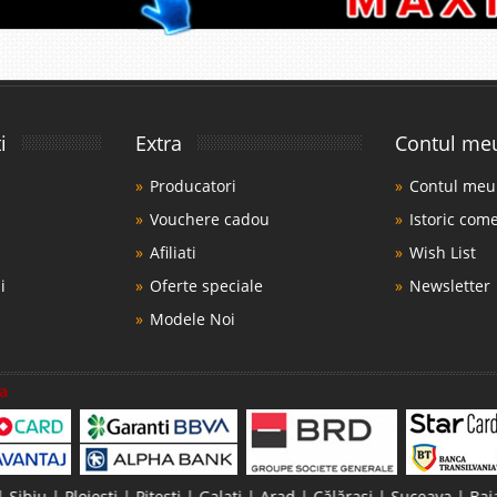
i
Extra
Contul me
Producatori
Contul meu
Vouchere cadou
Istoric com
Afiliati
Wish List
i
Oferte speciale
Newsletter
Modele Noi
a
ești | Pitești | Galați | Arad | Călărași | Suceava | Baia Mare | Ta