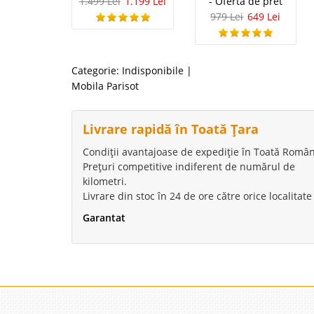
1.499 Lei
1.199 Lei
- Oferta de pret
979 Lei
649 Lei
Categorie:
Indisponibile
|
Mobila Parisot
Livrare rapidă în Toată Țara
Condiții avantajoase de expediție în Toată Român
Prețuri competitive indiferent de numărul de
kilometri.
Livrare din stoc în 24 de ore către orice localitate
Garantat