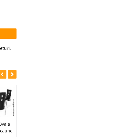
eturi
,
-25%
-24%
Masa Extensibila
Ovala
Masa Extensibila
Sticla Alba cu 6
 Scaune
Sticla si 6 Scaune