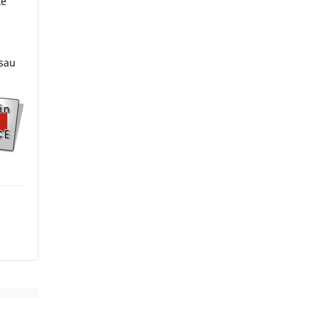
te
 sau