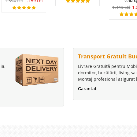
1.594 Lei
1.159 Lei
Galax
1.449 Lei
1.
Transport Gratuit Bu
ia.
Livrare Gratuită pentru Mobi
dormitor, bucătării, living s
Montaj profesional asigurat l
Garantat