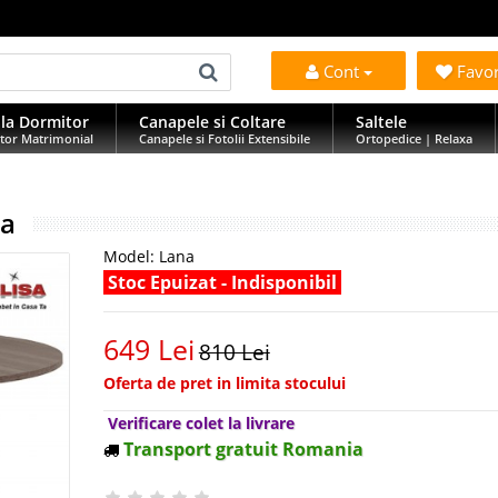
Cont
Favo
la Dormitor
Canapele si Coltare
Saltele
tor Matrimonial
Canapele si Fotolii Extensibile
Ortopedice | Relaxa
na
Model:
Lana
Stoc Epuizat - Indisponibil
649 Lei
810 Lei
Oferta de pret in limita stocului
Verificare colet la livrare
Transport gratuit Romania