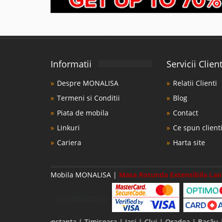
Informatii
Servicii Client
Despre MONALISA
Relatii Clienti
Termeni si Conditii
Blog
Piata de mobila
Contact
Linkuri
Ce spun clienti
Cariera
Harta site
Mobila MONALISA |
Masa Rotunda Extensibila Lan
Constanța | Timișoara | Iași | Cluj | Oradea | Bacău | Sibiu | Ploi