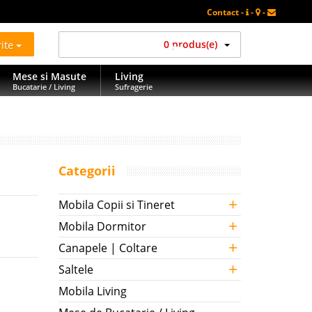
Contact -
-
-
rite
0 produs(e)
Mese si Masute
Living
Bucatarie / Living
Sufragerie
Categorii
+
Mobila Copii si Tineret
+
Mobila Dormitor
+
Canapele | Coltare
+
Saltele
Mobila Living