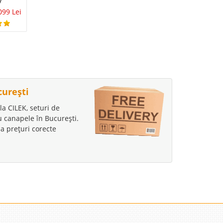
Scaune
y
1.590 Lei
1.190 Lei
1.453 Lei
1.099 Lei
099 Lei
curești
la CILEK, seturi de
au canapele în București.
a prețuri corecte