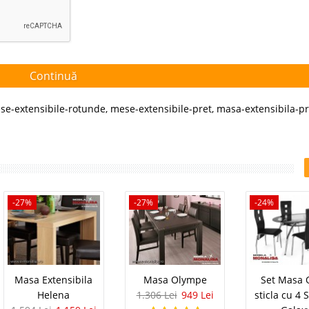
Continuă
se-extensibile-rotunde
,
mese-extensibile-pret
,
masa-extensibila-pr
-27%
-27%
-24%
Masa Extensibila
Masa Olympe
Set Masa 
Helena
1.306 Lei
949 Lei
sticla cu 4