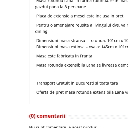
Masa rotunda Lana, in forma rotunda, este masa
gazdui pana la 8 persoane.
Placa de extensie a mesei este inclusa in pret.
Pentru o amenajare reusita a livingului dvs. va 
dining
Dimensiuni masa stransa – rotunda: 101cm x 10
Dimensiuni masa extinsa – ovala: 145cm x 101c
Masa este fabricata in Franta
Masa rotunda extensibila Lana se livreaza demont
Transport Gratuit in Bucuresti si toata tara
Oferta de pret masa rotunda extensibila Lana val
(0) comentarii
Nu sunt comentarii la acest produs