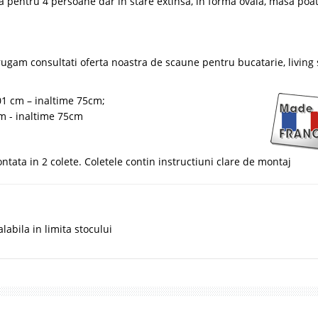
 pentru 4 persoane dar in stare extinsa, in forma ovala, masa poa
rugam consultati oferta noastra de scaune pentru bucatarie, living
1 cm – inaltime 75cm;
m - inaltime 75cm
ata in 2 colete. Coletele contin instructiuni clare de montaj
abila in limita stocului