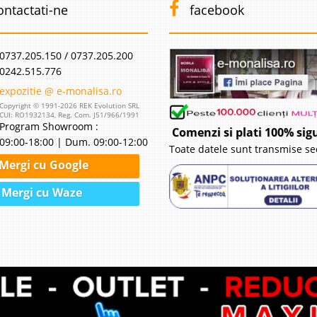
ontactati-ne
facebook
0737.205.150 / 0737.205.200
0242.515.776
expozitie @ e-monalisa.ro
Copyright © 1991-2026 REK Evolution SRL
CUI: RO1932134, Reg. Com. J51/966/1991
Program Showroom :
Comenzi si plati 100% sig
09:00-18:00 | Dum. 09:00-12:00
Toate datele sunt transmise se
Mergi cu Google
Mergi cu Waze