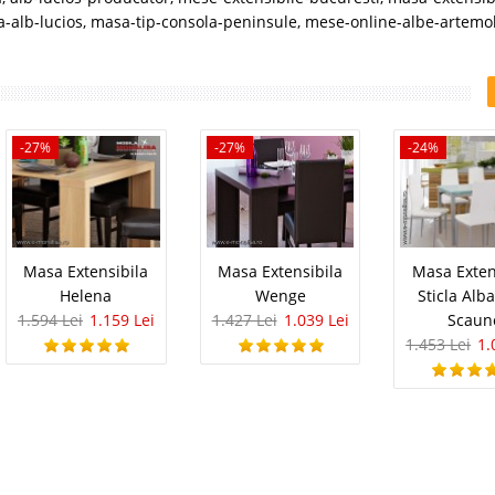
-alb-lucios
,
masa-tip-consola-peninsule
,
mese-online-albe-artemo
-27%
-27%
-24%
Masa Extensibila
Masa Extensibila
Masa Exten
Helena
Wenge
Sticla Alb
1.594 Lei
1.159 Lei
1.427 Lei
1.039 Lei
Scaun
1.453 Lei
1.