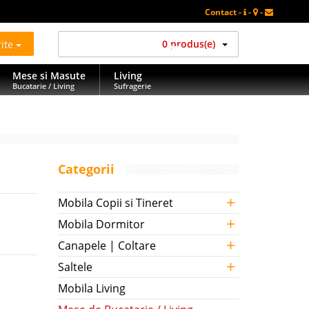
Contact -
-
-
rite
0 produs(e)
Mese si Masute
Living
Bucatarie / Living
Sufragerie
Categorii
+
Mobila Copii si Tineret
+
Mobila Dormitor
+
Canapele | Coltare
+
Saltele
Mobila Living