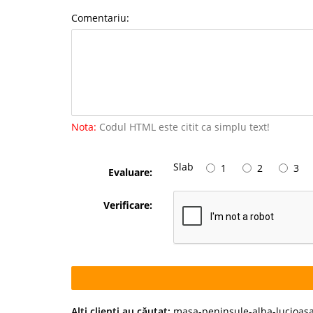
Comentariu:
Nota:
Codul HTML este citit ca simplu text!
Slab
1
2
3
Evaluare:
Verificare:
Alţi clienţi au căutat:
masa-peninsule-alba-lucioas