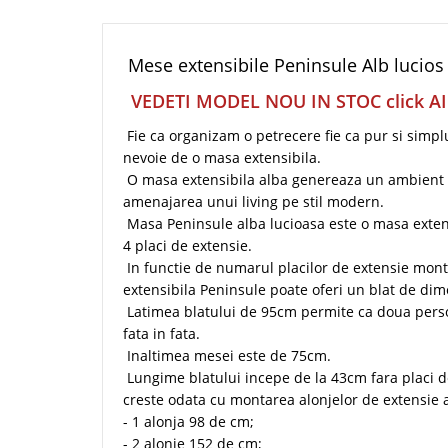
Mese extensibile Peninsule Alb lucios
VEDETI MODEL NOU IN STOC click AICI
Fie ca organizam o petrecere fie ca pur si simplu
nevoie de o masa extensibila.
O masa extensibila alba genereaza un ambient m
amenajarea unui living pe stil modern.
Masa Peninsule alba lucioasa este o masa extens
4 placi de extensie.
In functie de numarul placilor de extensie mon
extensibila Peninsule poate oferi un blat de di
Latimea blatului de 95cm permite ca doua per
fata in fata.
Inaltimea mesei este de 75cm.
Lungime blatului incepe de la 43cm fara placi d
creste odata cu montarea alonjelor de extensie a
- 1 alonja 98 de cm;
- 2 alonje 152 de cm;