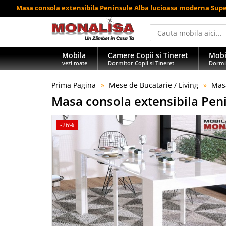
Masa consola extensibila Peninsule Alba lucioasa moderna Supe
Mobila
Camere Copii si Tineret
Mobi
vezi toate
Dormitor Copii si Tineret
Dormi
Prima Pagina
Mese de Bucatarie / Living
Masa
Masa consola extensibila Pe
-26%