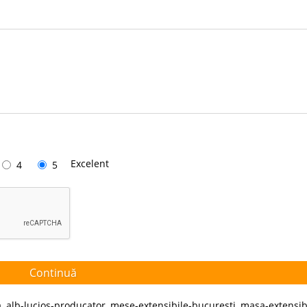
Excelent
4
5
Continuă
a
,
alb-lucios-producator
,
mese-extensibile-bucuresti
,
masa-extensib