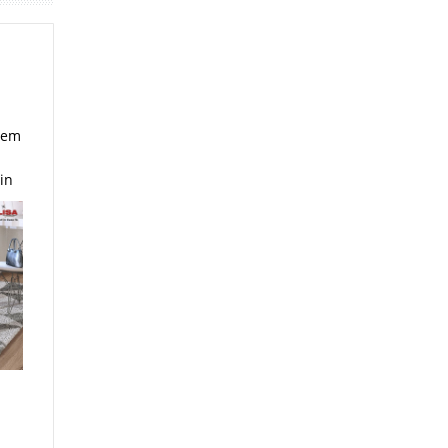
avem
in