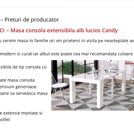
 – Preturi de producator
 – Masa consola extensibila alb lucios Candy
 servim masa in familie ori vin prietenii in vizita pe neasteptate 
odern si curat iar albul este poate cea mai recomandata culoare 
ibila de tip consola cu
tate masa consola
mensiuni generoase.
soane sa serveasca masa
e extensie montate si
stfel: