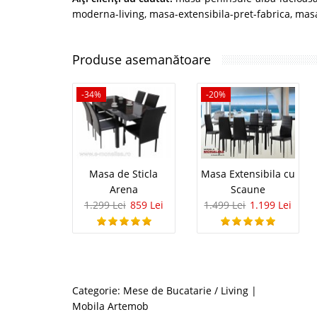
moderna-living
,
masa-extensibila-pret-fabrica
,
masa
Produse asemanătoare
-34%
-20%
Masa de Sticla
Masa Extensibila cu
Arena
Scaune
1.299 Lei
859 Lei
1.499 Lei
1.199 Lei
Categorie:
Mese de Bucatarie / Living
|
Mobila Artemob