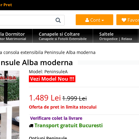
r Pret
Cont
Favo
la Dormitor
Canapele si Coltare
Saltele
tor Matrimonial
Canapele si Fotolii Extensibile
Ortopedice | Relaxa
 consola extensibila Peninsule Alba moderna
ninsule Alba moderna
Model:
PeninsuleA
Vezi Model Nou !!!
1.489 Lei
1.999 Lei
Oferta de pret in limita stocului
Verificare colet la livrare
Transport gratuit Bucuresti
Optiuni Peninsule