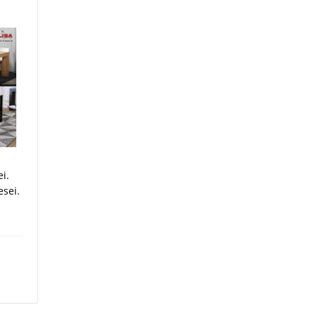
i.
esei.