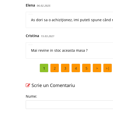
Elena
06.02.2025
As dori sa o achiziționez, imi puteti spune când 
Cristina
15.03.2021
Mai revine in stoc aceasta masa ?
1
2
3
4
5
>
>|
Scrie un Comentariu
Nume: