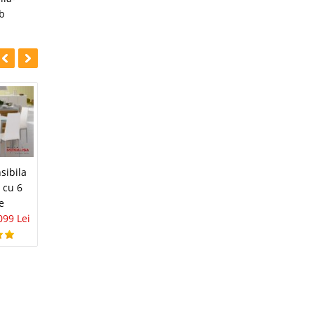
b
-25%
-9%
Masa Extensibila
sibila
Set Masa Bucatarie
lemn masiv si
a cu 6
Extensibila si 4
Scaune Vedo
e
scaune Tapitate
wenge
099 Lei
Adore
1.099 Lei
999 Lei
999 Lei
749 Lei