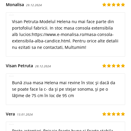
Monalisa
29.12.2024
Visan Petruta-Modelul Helena nu mai face parte din
portofoliul fabricii. In stoc masa consola extensibila
alb lucios:https://www.e-monalisa.ro/masa-consola-
extensibila-alba-candice.html. Pentru orice alte detalii
nu ezitati sa ne contactati, Multumim!
Visan Petruta
28.12.2024
Bună ziua masa Helena mai revine în stoc și dacă da
se poate face la c- da și pe stejar sonoma, și pe o
lățime de 75 cm în loc de 95 cm
Vera
13.01.2024
Peste asteptari, finisaje foarte bune si foarte stabila.