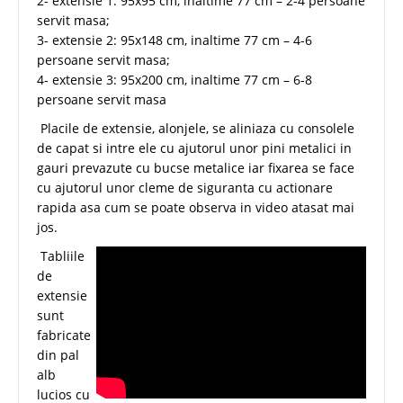
2- extensie 1: 95x95 cm, inaltime 77 cm – 2-4 persoane
servit masa;
3- extensie 2: 95x148 cm, inaltime 77 cm – 4-6
persoane servit masa;
4- extensie 3: 95x200 cm, inaltime 77 cm – 6-8
persoane servit masa
Placile de extensie, alonjele, se aliniaza cu consolele
de capat si intre ele cu ajutorul unor pini metalici in
gauri prevazute cu bucse metalice iar fixarea se face
cu ajutorul unor cleme de siguranta cu actionare
rapida asa cum se poate observa in video atasat mai
jos.
Tabliile
de
extensie
sunt
fabricate
din pal
alb
lucios cu