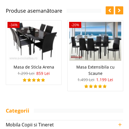
Produse asemanătoare
-34%
-20%
Masa de Sticla Arena
Masa Extensibila cu
1.299 Lei
859 Lei
Scaune
1.499 Lei
1.199 Lei
Categorii
+
Mobila Copii si Tineret