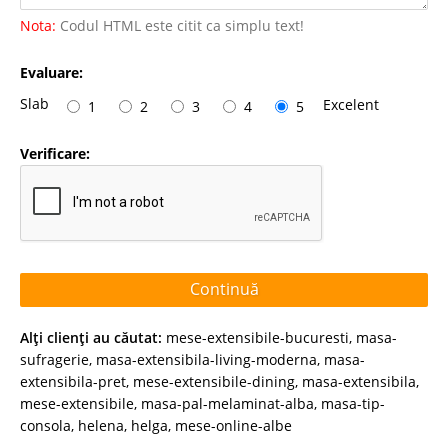
Nota:
Codul HTML este citit ca simplu text!
Evaluare:
Slab
Excelent
1
2
3
4
5
Verificare:
Continuă
Alţi clienţi au căutat:
mese-extensibile-bucuresti
,
masa-
sufragerie
,
masa-extensibila-living-moderna
,
masa-
extensibila-pret
,
mese-extensibile-dining
,
masa-extensibila
,
mese-extensibile
,
masa-pal-melaminat-alba
,
masa-tip-
consola
,
helena
,
helga
,
mese-online-albe