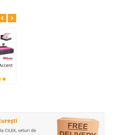
Mobila Dormitor
 Accent
Pat Dormitor Faery
Plastic
0 Lei
5.790 Lei
curești
la CILEK, seturi de