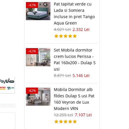
Pat tapitat verde cu
-42%
Lada si Somiera
incluse in pret Tango
Aqua Green
4.021 Lei
2.332 Lei
Set Mobila dormitor
-42%
crem lucios Perissa -
Pat 160x200 - Dulap 5
usi
8.871 Lei
5.146 Lei
Mobila Dormitor alb
-42%
fildes Dulap 5 usi Pat
160 Veyron de Lux
Modern VRN
12.255 Lei
7.107 Lei