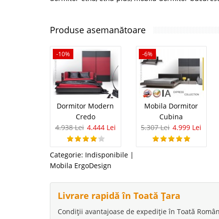
Produse asemanătoare
-10%
-6%
Dormitor Modern
Mobila Dormitor
Credo
Cubina
4.938 Lei
4.444 Lei
5.307 Lei
4.999 Lei
Categorie:
Indisponibile
|
Mobila ErgoDesign
Livrare rapidă în Toată Țara
Condiții avantajoase de expediție în Toată Român