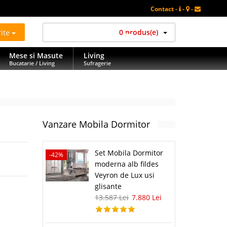
Contact -
-
-
rite
0 produs(e)
Mese si Masute
Living
Bucatarie / Living
Sufragerie
Vanzare Mobila Dormitor
Set Mobila Dormitor
-42%
moderna alb fildes
Veyron de Lux usi
glisante
13.587 Lei
7.880 Lei