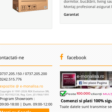
dormitor, bucătării, living s
Montaj profesional asigurat l
Garantat
ontactati-ne
facebook
0737.205.150 / 0737.205.200
0242.515.776
expozitie @ e-monalisa.ro
Copyright © 1991-2026 REK Evolution SRL
CUI: RO1932134, Reg. Com. J51/966/1991
Program Showroom :
Comenzi si plati 100% sig
09:00-18:00 | Dum. 09:00-12:00
Toate datele sunt transmise se