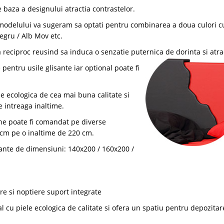
baza a designului atractia contrastelor.
 modelului va sugeram sa optati pentru combinarea a doua culori c
egru / Alb Mov etc.
reciproc reusind sa induca o senzatie puternica de dorinta si atrac
entru usile glisante iar optional poate fi
le ecologica de cea mai buna calitate si
 intreaga inaltime.
ne poate fi comandat pe diverse
cm pe o inaltime de 220 cm.
iante de dimensiuni: 140x200 / 160x200 /
re si noptiere suport integrate
l cu piele ecologica de calitate si ofera un spatiu pentru depozitar