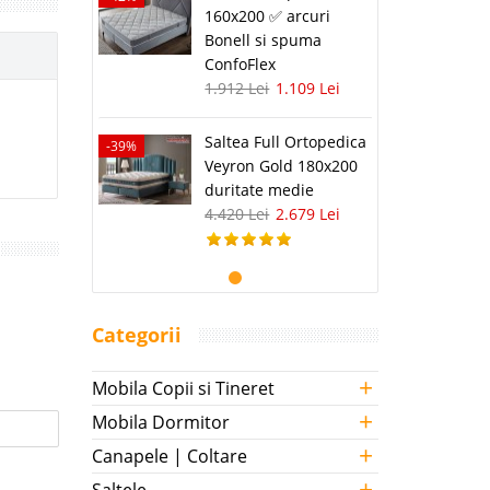
160x200 ✅ arcuri
Bonell si spuma
ConfoFlex
1.912 Lei
1.109 Lei
Saltea Full Ortopedica
-39%
Veyron Gold 180x200
duritate medie
4.420 Lei
2.679 Lei
Categorii
+
Mobila Copii si Tineret
+
Mobila Dormitor
+
Canapele | Coltare
+