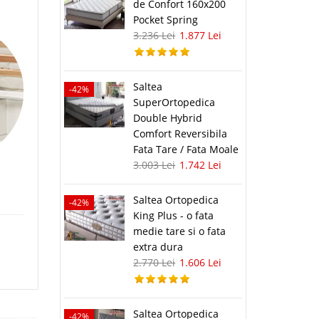
de Confort 160x200
a
Pocket Spring
3.236 Lei
1.877 Lei
Saltea
-42%
SuperOrtopedica
Double Hybrid
Comfort Reversibila
Fata Tare / Fata Moale
3.003 Lei
1.742 Lei
Saltea Ortopedica
-42%
King Plus - o fata
medie tare si o fata
extra dura
2.770 Lei
1.606 Lei
Saltea Ortopedica
-42%