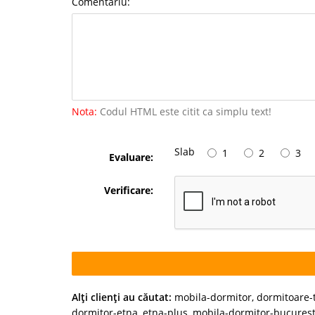
Comentariu:
Nota:
Codul HTML este citit ca simplu text!
Slab
1
2
3
Evaluare:
Verificare:
Alţi clienţi au căutat:
mobila-dormitor
,
dormitoare-
dormitor-etna
,
etna-plus
,
mobila-dormitor-bucurest