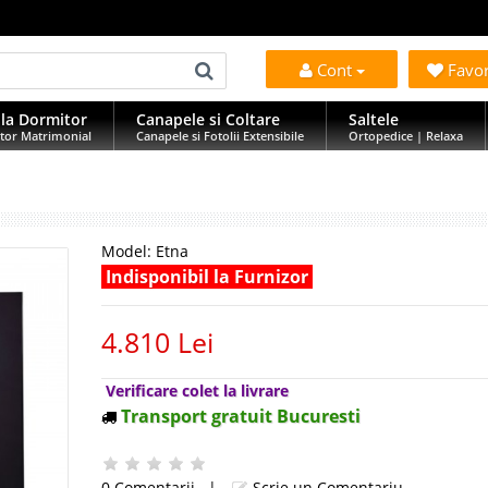
Cont
Favo
la Dormitor
Canapele si Coltare
Saltele
tor Matrimonial
Canapele si Fotolii Extensibile
Ortopedice | Relaxa
Model:
Etna
Indisponibil la Furnizor
4.810 Lei
Verificare colet la livrare
Transport gratuit Bucuresti
0 Comentarii
|
Scrie un Comentariu