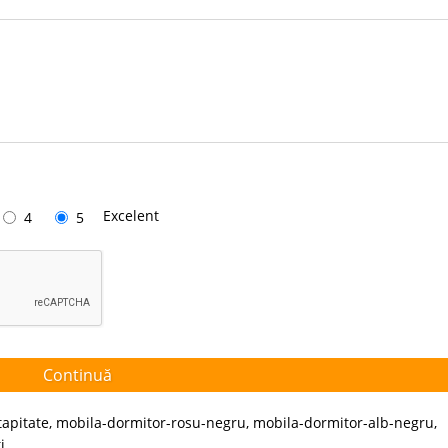
Excelent
4
5
Continuă
tapitate
,
mobila-dormitor-rosu-negru
,
mobila-dormitor-alb-negru
,
i