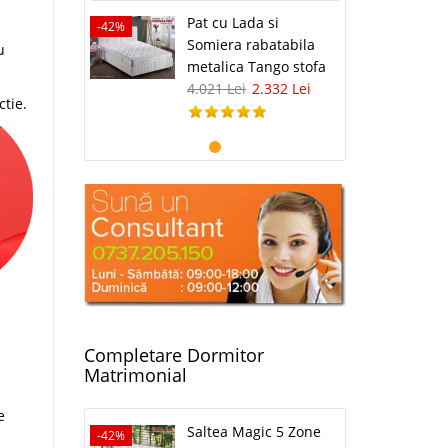
Pat cu Lada si
-42%
Somiera rabatabila
u
metalica Tango stofa
4.021 Lei
2.332 Lei
tie.
Completare Dormitor
Matrimonial
e
Saltea Magic 5 Zone
-42%