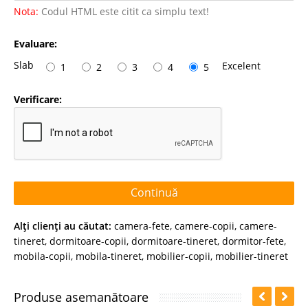
Nota:
Codul HTML este citit ca simplu text!
Evaluare:
Slab
Excelent
1
2
3
4
5
Verificare:
Continuă
Alţi clienţi au căutat:
camera-fete
,
camere-copii
,
camere-
tineret
,
dormitoare-copii
,
dormitoare-tineret
,
dormitor-fete
,
mobila-copii
,
mobila-tineret
,
mobilier-copii
,
mobilier-tineret
Produse asemanătoare