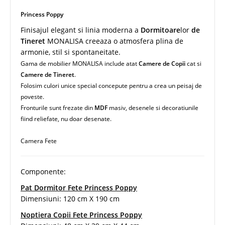
Princess Poppy
Finisajul elegant si linia moderna a
Dormitoare
lor
de
Tineret
MONALISA creeaza o atmosfera plina de
armonie, stil si spontaneitate.
Gama de mobilier MONALISA include atat
Camere de Copii
cat si
Camere de Tineret
.
Folosim culori unice special concepute pentru a crea un peisaj de
poveste.
Fronturile sunt frezate din
MDF
masiv, desenele si decoratiunile
fiind reliefate, nu doar desenate.
Camera Fete
Componente:
Pat Dormitor Fete Princess Poppy
Dimensiuni: 120 cm X 190 cm
Noptiera Copii Fete Princess Poppy