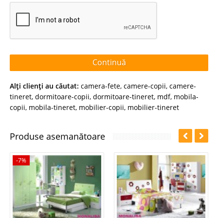
Continuă
Alţi clienţi au căutat:
camera-fete
,
camere-copii
,
camere-
tineret
,
dormitoare-copii
,
dormitoare-tineret
,
mdf
,
mobila-
copii
,
mobila-tineret
,
mobilier-copii
,
mobilier-tineret
Produse asemanătoare
-7%