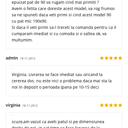
epuizat pat de 90 va rugam cind mai primiti ?
Avem o fetita care doreste acest model, va rog frumos
sa ne spuneti daca veti primi si cind acest model 90
cu pat mic 190x90.
Si daca il veti primi sa-l treceti la comanda pentru ca il
cumparam imediat si cu comoda si o saltea ok, va
multumim.
admin
18.11.2012
Virginia. Livrarea se face imediat sau oricand la
cererea dvs. nu este nici o problema daca mai sta la
noi in depozit o perioada (pana pe 10-15 dec)
virginia
18.11.2012
scuze,am vazut ca aveti patul si pe dimensiunea
dorita de noi. in cat timp se face livrarea de la