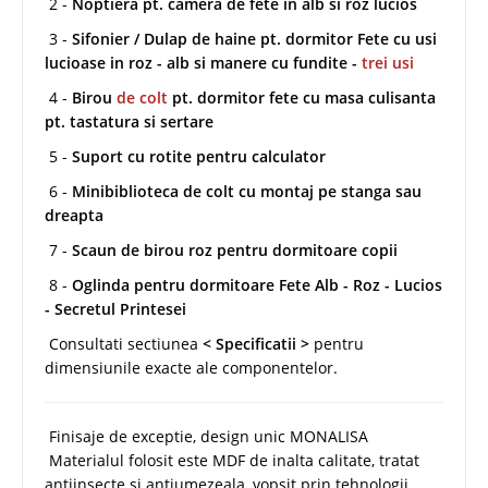
2 -
Noptiera pt. camera de fete in alb si roz lucios
3 -
Sifonier / Dulap de haine pt. dormitor Fete cu usi
lucioase in roz - alb si manere cu fundite -
trei usi
4 -
Birou
de colt
pt. dormitor fete cu masa culisanta
pt. tastatura si sertare
5 -
Suport cu rotite pentru calculator
6 -
Minibiblioteca de colt cu montaj pe stanga sau
dreapta
7 -
Scaun de birou roz pentru dormitoare copii
8 -
Oglinda pentru dormitoare Fete Alb - Roz - Lucios
- Secretul Printesei
Consultati sectiunea
< Specificatii >
pentru
dimensiunile exacte ale componentelor.
Finisaje de exceptie, design unic MONALISA
Materialul folosit este MDF de inalta calitate, tratat
antiinsecte si antiumezeala, vopsit prin tehnologii