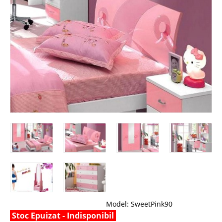
Model:
SweetPink90
Stoc Epuizat - Indisponibil