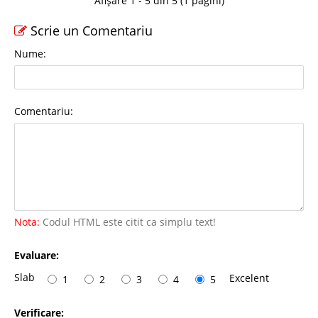
Afișare 1 - 5 din 5 (1 pagini)
Scrie un Comentariu
Nume:
Comentariu:
Nota:
Codul HTML este citit ca simplu text!
Evaluare:
Slab
Excelent
1
2
3
4
5
Verificare: