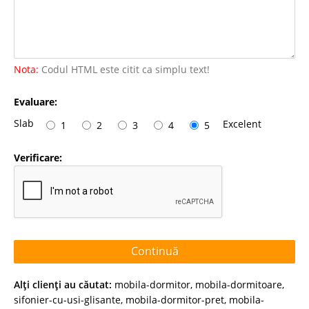
Nota:
Codul HTML este citit ca simplu text!
Evaluare:
Slab
Excelent
1
2
3
4
5
Verificare:
Continuă
Alţi clienţi au căutat:
mobila-dormitor
,
mobila-dormitoare
,
sifonier-cu-usi-glisante
,
mobila-dormitor-pret
,
mobila-