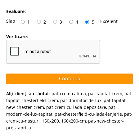
Evaluare:
Slab
Excelent
1
2
3
4
5
Verificare:
Continuă
Alţi clienţi au căutat:
pat-crem-catifea
,
pat-tapitat-crem
,
pat-
tapitat-chesterfield-crem
,
pat-dormitor-de-lux
,
pat-tapitat-
new-chester-crem
,
pat-crem-cu-lada-depozitare
,
pat-
modern-de-lux-tapitat
,
pat-chesterfield-cu-lada-lenjerie
,
pat-
crem-cu-nasturi
,
150x200
,
160x200-cm
,
pat-new-chester-
pret-fabrica