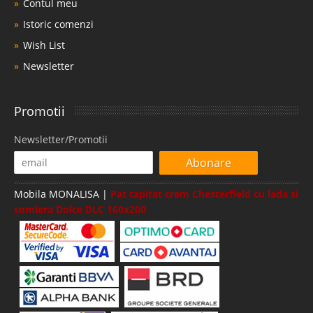
Contul meu
Istoric comenzi
Wish List
Newsletter
Promotii
Newsletter/Promotii
Abonare
Mobila MONALISA |
Pat tapitat crem Chesterfield cu lada si
somiera Dolce DLC 160x200