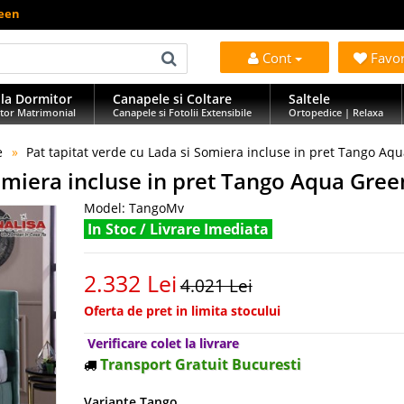
reen
Cont
Favo
la Dormitor
Canapele si Coltare
Saltele
tor Matrimonial
Canapele si Fotolii Extensibile
Ortopedice | Relaxa
e
Pat tapitat verde cu Lada si Somiera incluse in pret Tango Aq
Somiera incluse in pret Tango Aqua Gree
Model:
TangoMv
In Stoc / Livrare Imediata
2.332 Lei
4.021 Lei
Oferta de pret in limita stocului
Verificare colet la livrare
Transport Gratuit Bucuresti
Variante Tango