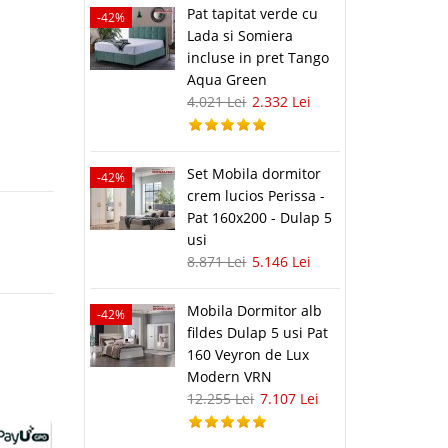
Pat tapitat verde cu
-42%
Lada si Somiera
incluse in pret Tango
Aqua Green
4.021 Lei
2.332 Lei
Set Mobila dormitor
-42%
crem lucios Perissa -
Pat 160x200 - Dulap 5
usi
8.871 Lei
5.146 Lei
Mobila Dormitor alb
-42%
fildes Dulap 5 usi Pat
160 Veyron de Lux
Modern VRN
12.255 Lei
7.107 Lei