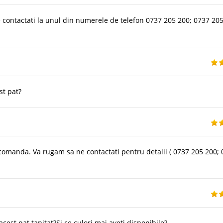
 contactati la unul din numerele de telefon 0737 205 200; 0737 20
st pat?
 comanda. Va rugam sa ne contactati pentru detalii ( 0737 205 200;
cest pat tapitat?Și ce culori mai aveți disponibile?