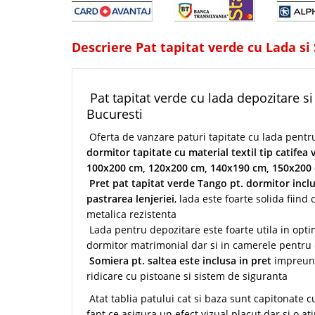
Descriere Pat tapitat verde cu Lada s
Pat tapitat verde cu lada depozitare 
Bucuresti
Oferta de vanzare paturi tapitate cu lada pentru
dormitor tapitate cu material textil tip catifea 
100x200 cm, 120x200 cm, 140x190 cm, 150x200
Pret pat tapitat verde Tango pt. dormitor incl
pastrarea lenjeriei
, lada este foarte solida fiind
metalica rezistenta
Lada pentru depozitare este foarte utila in optim
dormitor matrimonial dar si in camerele pentru c
Somiera pt. saltea este inclusa in pret
impreun
ridicare cu pistoane si sistem de siguranta
Atat tablia patului cat si baza sunt capitonate 
fapt ce asigura un efect vizual placut dar si o ati