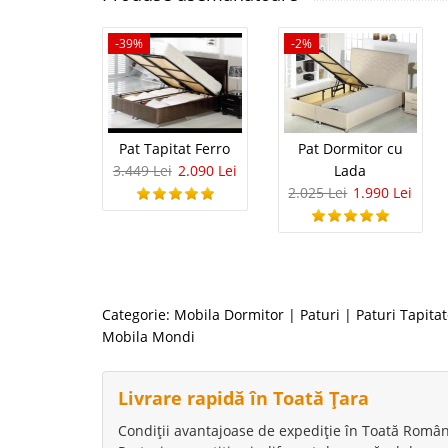
-39%
-2%
Pat Tapitat Ferro
Pat Dormitor cu
3.449 Lei
2.090 Lei
Lada
2.025 Lei
1.990 Lei
Categorie:
Mobila Dormitor
|
Paturi
|
Paturi Tapita
Mobila Mondi
Livrare rapidă în Toată Țara
Condiții avantajoase de expediție în Toată Român