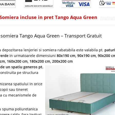
i Somiera incluse in pret Tango Aqua Green
si somiera Tango Aqua Green – Transport Gratuit
 depozitarea lenjeriei si somiera rabatabila este valabila pt.
patur
verde
in urmatoarele dimensiuni
80x190 cm, 90x190 cm, 90x200 c
 cm, 160x200 cm, 180x200 cm, 200x200 cm
ude un spatiu generos pt.
 construita pe structura
izarea spatiului in orice
opii sau tineret
a cu mecanismele de
cu spuma poliuretanica
ngere calda, fara lovituri