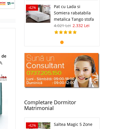
Pat cu Lada si
-42%
Somiera rabatabila
metalica Tango stofa
4.021 Lei
2.332 Lei
i de
m,
Completare Dormitor
Matrimonial
Saltea Magic 5 Zone
-42%