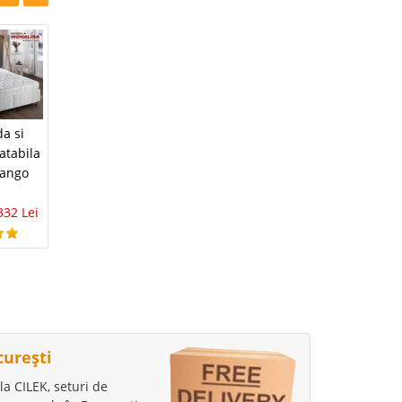
-43%
-39%
Pat tapitat stofa
da si
Pat tapitat Chester
Self Clean Body
atabila
cu Saltea Pocket
Plus cu Lada si
Tango
Lada si Somiera
somiera rabatabila
inclusa - Diamond
4.257 Lei
2.580 Lei
332 Lei
Prime de LUX
5.670 Lei
3.240 Lei
curești
la CILEK, seturi de