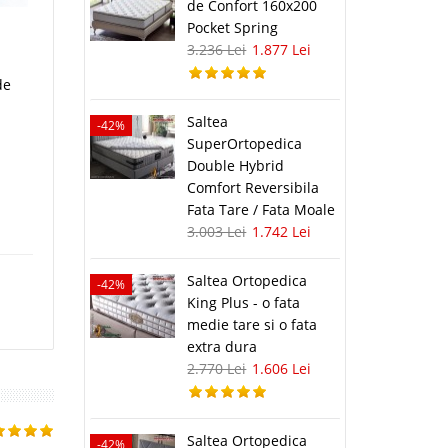
de Confort 160x200
Pocket Spring
3.236 Lei
1.877 Lei
de
Saltea
-42%
SuperOrtopedica
Double Hybrid
Comfort Reversibila
Fata Tare / Fata Moale
3.003 Lei
1.742 Lei
Saltea Ortopedica
-42%
King Plus - o fata
medie tare si o fata
extra dura
2.770 Lei
1.606 Lei
Saltea Ortopedica
-42%