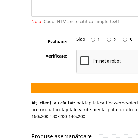
Nota:
Codul HTML este citit ca simplu text!
Slab
1
2
3
Evaluare:
Verificare:
Alţi clienţi au căutat:
pat-tapitat-catifea-verde-ofer
preturi-paturi-tapitate-verde-menta
,
pat-cu-cadru-
160x200-180x200-140x200
Produse asemanătoare