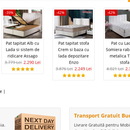
-39%
-42%
-42%
Pat tapitat Alb cu
Pat tapitat stofa
Pat cu La
Lada si sistem de
Crem si baza cu
Somiera rab
ridicare Assago
lada depozitare
metalica 
3.779 Lei
2.290 Lei
Enzo
stofa
3.876 Lei
2.249 Lei
4.021 Lei
2.
te
|
Transport Gratuit Bu
ia.
Livrare Gratuită pentru Mobi