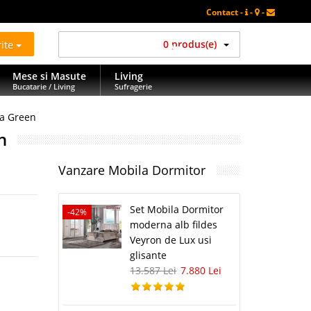
Contact -
-
-
rite
0 produs(e)
Mese si Masute
Living
Bucatarie / Living
Sufragerie
ua Green
n
Vanzare Mobila Dormitor
Set Mobila Dormitor
-42%
moderna alb fildes
Veyron de Lux usi
glisante
13.587 Lei
7.880 Lei