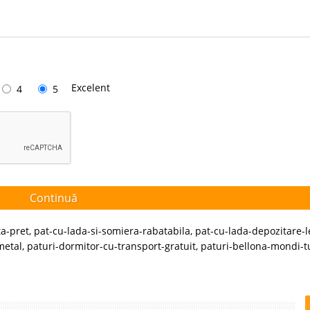
Excelent
4
5
Continuă
ta-pret
,
pat-cu-lada-si-somiera-rabatabila
,
pat-cu-lada-depozitare-l
metal
,
paturi-dormitor-cu-transport-gratuit
,
paturi-bellona-mondi-tu