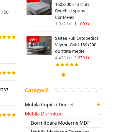
160x200 ✅ arcuri
Bonell si spuma
5 150
ConfoFlex
1.912 Lei
1.109 Lei
Saltea Full Ortopedica
-39%
Veyron Gold 180x200
duritate medie
4.420 Lei
2.679 Lei
Categorii
 0737
+
Mobila Copii si Tineret
-
Mobila Dormitor
Dormitoare Moderne MDF