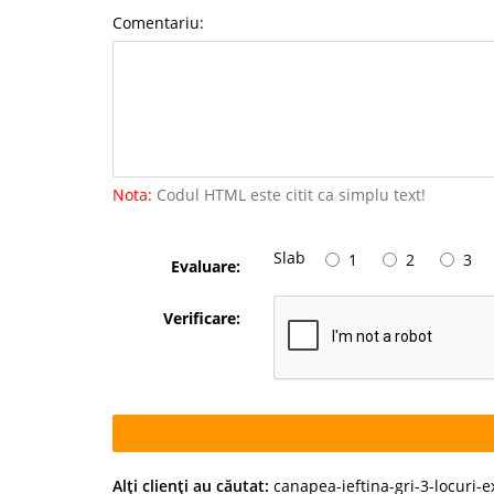
Comentariu:
Nota:
Codul HTML este citit ca simplu text!
Slab
1
2
3
Evaluare:
Verificare:
Alţi clienţi au căutat:
canapea-ieftina-gri-3-locuri-e