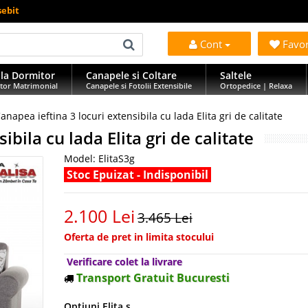
sebit
Cont
Favo
la Dormitor
Canapele si Coltare
Saltele
tor Matrimonial
Canapele si Fotolii Extensibile
Ortopedice | Relaxa
anapea ieftina 3 locuri extensibila cu lada Elita gri de calitate
ibila cu lada Elita gri de calitate
Model:
ElitaS3g
Stoc Epuizat - Indisponibil
2.100 Lei
3.465 Lei
Oferta de pret in limita stocului
Verificare colet la livrare
Transport Gratuit Bucuresti
Optiuni Elita s