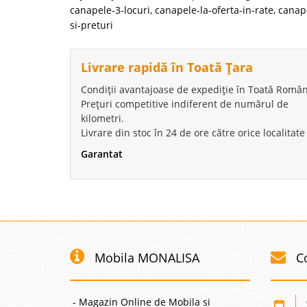
canapele-3-locuri
,
canapele-la-oferta-in-rate
,
canape
si-preturi
Livrare rapidă în Toată Țara
Condiții avantajoase de expediție în Toată Român
Prețuri competitive indiferent de numărul de
kilometri.
Livrare din stoc în 24 de ore către orice localitate
Garantat
Mobila MONALISA
C
- Magazin Online de Mobila si