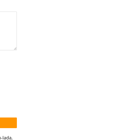
u-lada
,