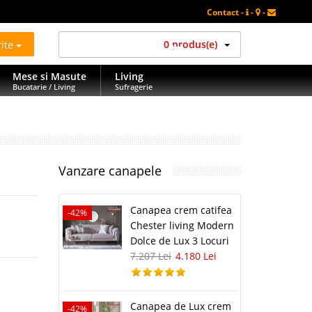
Contact -
-
-
rite
0 produs(e)
Mese si Masute
Living
Bucatarie / Living
Sufragerie
Vanzare canapele
Canapea crem catifea
-42%
Chester living Modern
Dolce de Lux 3 Locuri
7.207 Lei
4.180 Lei
Canapea de Lux crem
-42%