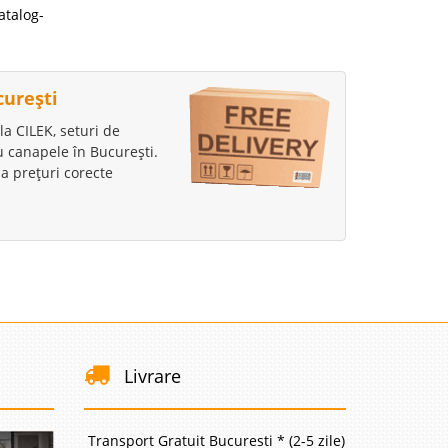
atalog-
curești
la CILEK, seturi de
au canapele în București.
a prețuri corecte
Livrare
Transport Gratuit Bucuresti * (2-5 zile)