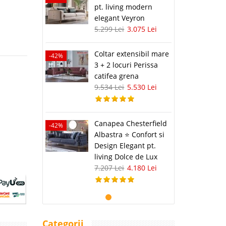
pt. living modern
elegant Veyron
5.299 Lei
3.075 Lei
Coltar extensibil mare
-42%
3 + 2 locuri Perissa
catifea grena
9.534 Lei
5.530 Lei
Canapea Chesterfield
-42%
Albastra ⭐ Confort si
Design Elegant pt.
living Dolce de Lux
7.207 Lei
4.180 Lei
Categorii