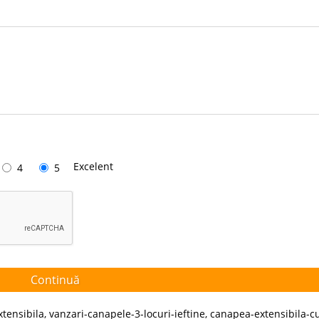
Excelent
4
5
Continuă
xtensibila
,
vanzari-canapele-3-locuri-ieftine
,
canapea-extensibila-c