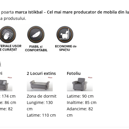
a poarta
marca Istikbal
–
Cel mai mare producator de mobila din 
a a produsului.
i
ri
2 Locuri extins
Fotoliu
: 174 cm
Zona de dormit
Latime: 90 cm
me: 86 cm
Lungime: 130
Inaltime: 85 cm
me: 82
cm
Adancime: 82
Latime: 110 cm
cm