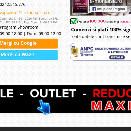
0242.515.776
expozitie @ e-monalisa.ro
Copyright © 1991-2026 REK Evolution SRL
CUI: RO1932134, Reg. Com. J51/966/1991
Program Showroom :
Comenzi si plati 100% sig
09:00-18:00 | Dum. 09:00-12:00
Toate datele sunt transmise se
Mergi cu Google
Mergi cu Waze