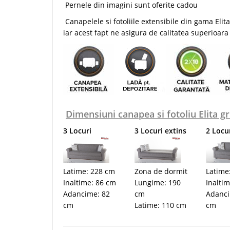
Pernele din imagini sunt oferite cadou
Canapelele si fotoliile extensibile din gama Elit
iar acest fapt ne asigura de calitatea superioar
Dimensiuni canapea si fotoliu Elita gr
3 Locuri
3 Locuri extins
2 Locu
Latime: 228 cm
Zona de dormit
Latime
Inaltime: 86 cm
Lungime: 190
Inalti
Adancime: 82
cm
Adanci
cm
Latime: 110 cm
cm