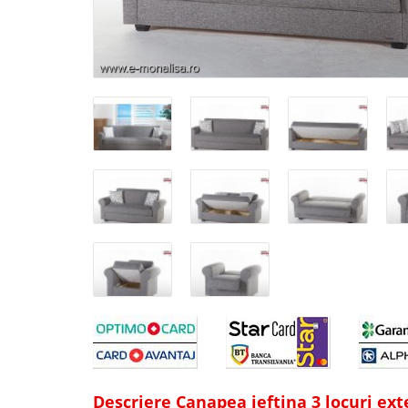
Descriere Canapea ieftina 3 locuri exte