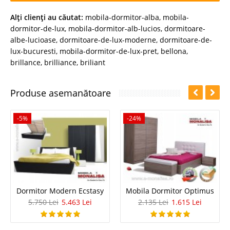
Alţi clienţi au căutat:
mobila-dormitor-alba
,
mobila-
dormitor-de-lux
,
mobila-dormitor-alb-lucios
,
dormitoare-
albe-lucioase
,
dormitoare-de-lux-moderne
,
dormitoare-de-
lux-bucuresti
,
mobila-dormitor-de-lux-pret
,
bellona
,
brillance
,
brilliance
,
briliant
Produse asemanătoare
-5%
-24%
Dormitor Modern Ecstasy
Mobila Dormitor Optimus
5.750 Lei
5.463 Lei
2.135 Lei
1.615 Lei