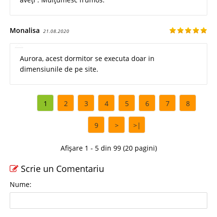
Monalisa
21.08.2020
Aurora, acest dormitor se executa doar in
dimensiunile de pe site.
1
2
3
4
5
6
7
8
9
>
>|
Afișare 1 - 5 din 99 (20 pagini)
Scrie un Comentariu
Nume: