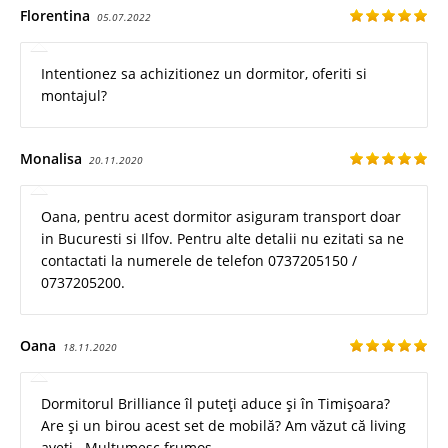
Florentina
05.07.2022
Intentionez sa achizitionez un dormitor, oferiti si
montajul?
Monalisa
20.11.2020
Oana, pentru acest dormitor asiguram transport doar
in Bucuresti si Ilfov. Pentru alte detalii nu ezitati sa ne
contactati la numerele de telefon 0737205150 /
0737205200.
Oana
18.11.2020
Dormitorul Brilliance îl puteți aduce și în Timișoara?
Are și un birou acest set de mobilă? Am văzut că living
aveți . Mulțumesc frumos.