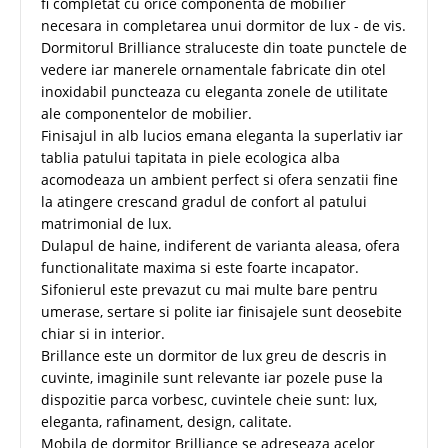
fi completat cu orice componenta de mobilier
necesara in completarea unui dormitor de lux - de vis.
Dormitorul Brilliance straluceste din toate punctele de
vedere iar manerele ornamentale fabricate din otel
inoxidabil puncteaza cu eleganta zonele de utilitate
ale componentelor de mobilier.
Finisajul in alb lucios emana eleganta la superlativ iar
tablia patului tapitata in piele ecologica alba
acomodeaza un ambient perfect si ofera senzatii fine
la atingere crescand gradul de confort al patului
matrimonial de lux.
Dulapul de haine, indiferent de varianta aleasa, ofera
functionalitate maxima si este foarte incapator.
Sifonierul este prevazut cu mai multe bare pentru
umerase, sertare si polite iar finisajele sunt deosebite
chiar si in interior.
Brillance este un dormitor de lux greu de descris in
cuvinte, imaginile sunt relevante iar pozele puse la
dispozitie parca vorbesc, cuvintele cheie sunt: lux,
eleganta, rafinament, design, calitate.
Mobila de dormitor Brilliance se adreseaza acelor