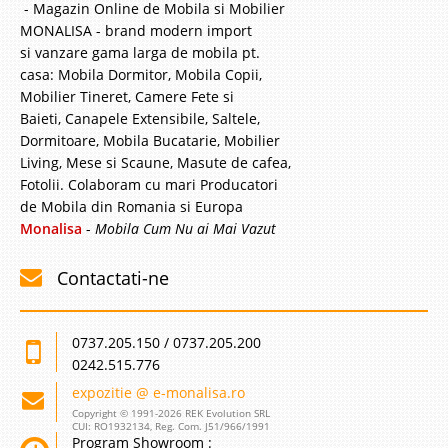
- Magazin Online de Mobila si Mobilier
MONALISA - brand modern import
si vanzare gama larga de mobila pt.
casa: Mobila Dormitor, Mobila Copii,
Mobilier Tineret, Camere Fete si
Baieti, Canapele Extensibile, Saltele,
Dormitoare, Mobila Bucatarie, Mobilier
Living, Mese si Scaune, Masute de cafea,
Fotolii. Colaboram cu mari Producatori
de Mobila din Romania si Europa
Monalisa
-
Mobila Cum Nu ai Mai Vazut
Contactati-ne
0737.205.150 / 0737.205.200
0242.515.776
expozitie @ e-monalisa.ro
Copyright © 1991-2026 REK Evolution SRL
CUI: RO1932134, Reg. Com. J51/966/1991
Program Showroom :