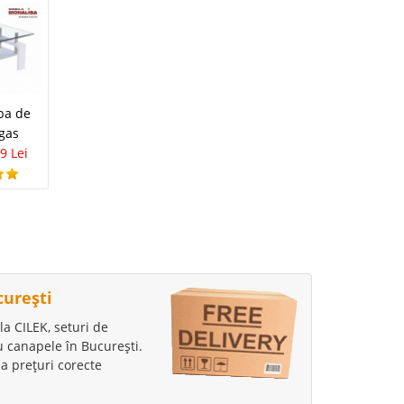
-25%
-24%
Masa Extensibila
ba de
Masa Extensibila
Sticla Alba cu 6
gas
Sticla si 6 Scaune
Scaune
9 Lei
1.590 Lei
1.190 Lei
1.453 Lei
1.099 Lei
curești
la CILEK, seturi de
au canapele în București.
a prețuri corecte