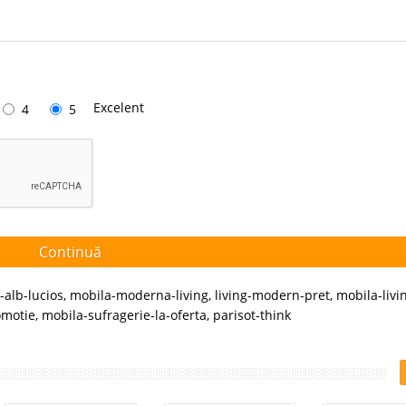
Excelent
4
5
Continuă
g-alb-lucios
,
mobila-moderna-living
,
living-modern-pret
,
mobila-livi
omotie
,
mobila-sufragerie-la-oferta
,
parisot-think