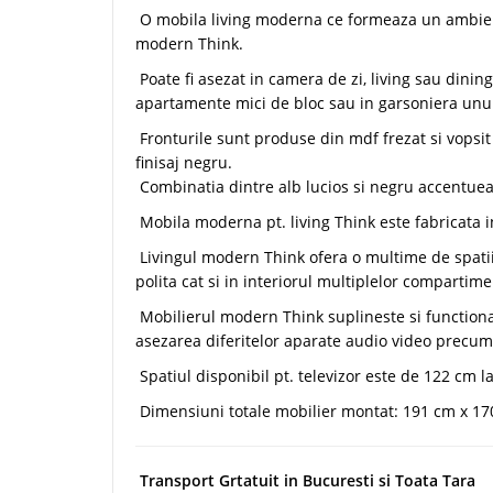
O mobila living moderna ce formeaza un ambient f
modern Think.
Poate fi asezat in camera de zi, living sau dining 
apartamente mici de bloc sau in garsoniera unui
Fronturile sunt produse din mdf frezat si vopsit i
finisaj negru.
Combinatia dintre alb lucios si negru accentue
Mobila moderna pt. living Think este fabricata i
Livingul modern Think ofera o multime de spatii 
polita cat si in interiorul multiplelor compartime
Mobilierul modern Think suplineste si functional
asezarea diferitelor aparate audio video precum 
Spatiul disponibil pt. televizor este de
122 cm
l
Dimensiuni totale mobilier montat:
191 cm x 17
Transport Grtatuit in Bucuresti si Toata Tara