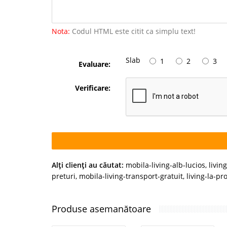
Nota:
Codul HTML este citit ca simplu text!
Slab
1
2
3
Evaluare:
Verificare:
Alţi clienţi au căutat:
mobila-living-alb-lucios
,
livin
preturi
,
mobila-living-transport-gratuit
,
living-la-pr
Produse asemanătoare