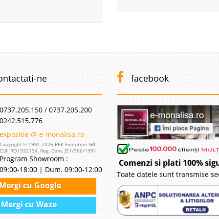
ontactati-ne
facebook
0737.205.150 / 0737.205.200
0242.515.776
expozitie @ e-monalisa.ro
Copyright © 1991-2026 REK Evolution SRL
CUI: RO1932134, Reg. Com. J51/966/1991
Program Showroom :
Comenzi si plati 100% sig
09:00-18:00 | Dum. 09:00-12:00
Toate datele sunt transmise se
Mergi cu Google
Mergi cu Waze