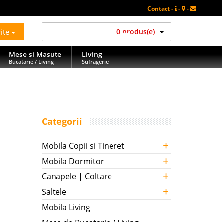
Contact -
-
-
rite
0 produs(e)
Mese si Masute
Living
Bucatarie / Living
Sufragerie
Categorii
+
Mobila Copii si Tineret
+
Mobila Dormitor
+
Canapele | Coltare
+
Saltele
Mobila Living