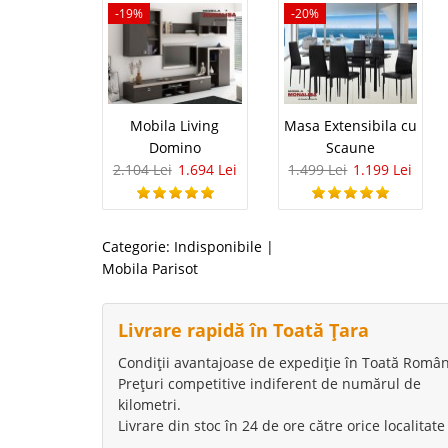
-19%
-20%
Mobila Living
Masa Extensibila cu
Domino
Scaune
2.104 Lei
1.694 Lei
1.499 Lei
1.199 Lei
Categorie:
Indisponibile
|
Mobila Parisot
Livrare rapidă în Toată Țara
Condiții avantajoase de expediție în Toată Român
Prețuri competitive indiferent de numărul de
kilometri.
Livrare din stoc în 24 de ore către orice localitate