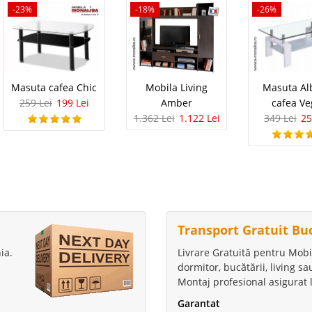
-23%
-18%
-26%
Masuta cafea Chic
Mobila Living
Masuta Al
259 Lei
199 Lei
Amber
cafea Ve
1.362 Lei
1.122 Lei
349 Lei
25
Transport Gratuit Bu
ia.
Livrare Gratuită pentru Mobi
dormitor, bucătării, living s
Montaj profesional asigurat l
Garantat