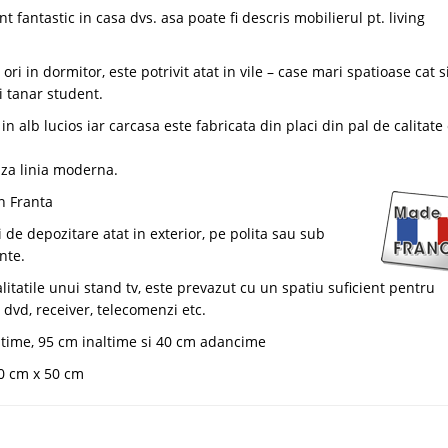
antastic in casa dvs. asa poate fi descris mobilierul pt. living
ori in dormitor, este potrivit atat in vile – case mari spatioase cat s
 tanar student.
n alb lucios iar carcasa este fabricata din placi din pal de calitate
aza linia moderna.
n Franta
de depozitare atat in exterior, pe polita sau sub
nte.
itatile unui stand tv, este prevazut cu un spatiu suficient pentru
dvd, receiver, telecomenzi etc.
atime,
95 cm
i
naltime si 40
cm adancime
0 cm x 50 cm