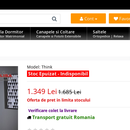
Cont
Favo
la Dormitor
Canapele si Coltare
Saltele
tor Matrimonial
Canapele si Fotolii Extensibile
Ortopedice | Relaxa
Model:
Think
Stoc Epuizat - Indisponibil
1.349 Lei
1.685 Lei
Oferta de pret in limita stocului
Verificare colet la livrare
Transport gratuit Romania