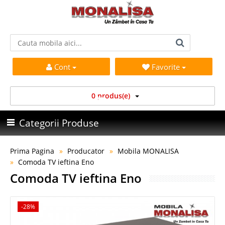
Cont
Favorite
0 produs(e)
Categorii Produse
Prima Pagina
Producator
Mobila MONALISA
Comoda TV ieftina Eno
Comoda TV ieftina Eno
-28%