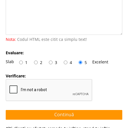
Nota:
Codul HTML este citit ca simplu text!
Evaluare:
Slab
Excelent
1
2
3
4
5
Verificare:
Continuă