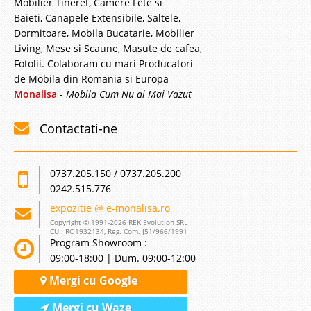
Mobilier Tineret, Camere Fete si
Baieti, Canapele Extensibile, Saltele,
Dormitoare, Mobila Bucatarie, Mobilier
Living, Mese si Scaune, Masute de cafea,
Fotolii. Colaboram cu mari Producatori
de Mobila din Romania si Europa
Monalisa
-
Mobila Cum Nu ai Mai Vazut
Contactati-ne
0737.205.150 / 0737.205.200
0242.515.776
expozitie @ e-monalisa.ro
Copyright © 1991-2026 REK Evolution SRL
CUI: RO1932134, Reg. Com. J51/966/1991
Program Showroom :
09:00-18:00 | Dum. 09:00-12:00
Mergi cu Google
Mergi cu Waze