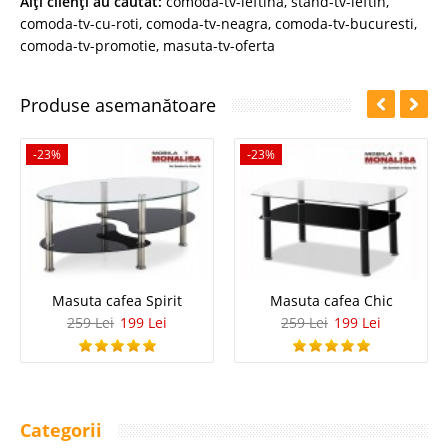
Alţi clienţi au căutat:
comoda-tv-ieftina
,
stand-tv-ieftin
,
comoda-tv-cu-roti
,
comoda-tv-neagra
,
comoda-tv-bucuresti
,
comoda-tv-promotie
,
masuta-tv-oferta
Produse asemanătoare
-23%
-23%
Masuta cafea Spirit
Masuta cafea Chic
259 Lei
199 Lei
259 Lei
199 Lei
Categorii