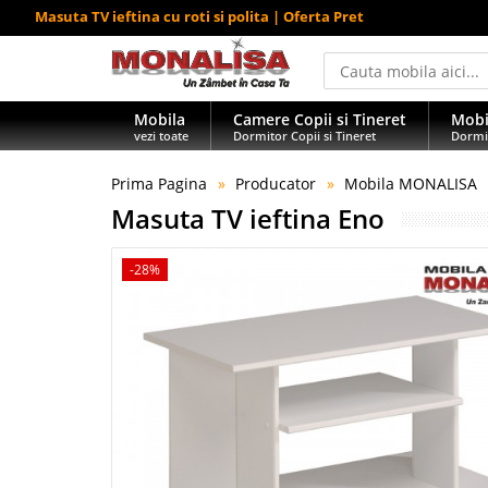
Masuta TV ieftina cu roti si polita | Oferta Pret
Mobila
Camere Copii si Tineret
Mobi
vezi toate
Dormitor Copii si Tineret
Dormi
Prima Pagina
Producator
Mobila MONALISA
Masuta TV ieftina Eno
-28%