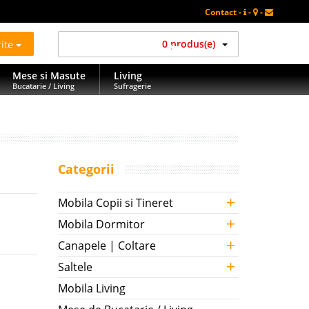
Contact -
-
-
rite
0 produs(e)
Mese si Masute
Living
Bucatarie / Living
Sufragerie
Categorii
+
Mobila Copii si Tineret
+
Mobila Dormitor
+
Canapele | Coltare
+
Saltele
Mobila Living