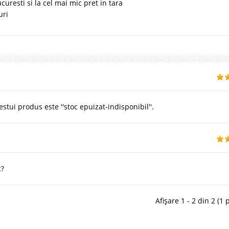
uresti si la cel mai mic pret in tara
uri
tui produs este ''stoc epuizat-indisponibil''.
c?
Afișare 1 - 2 din 2 (1 