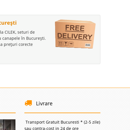
curești
la CILEK, seturi de
au canapele în București.
a prețuri corecte
Livrare
Transport Gratuit Bucuresti * (2-5 zile)
sau contra-cost in 24 de ore