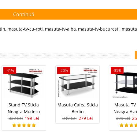
Continuă
tin
,
masuta-tv-cu-roti
,
masuta-tv-alba
,
masuta-tv-bucuresti
,
masuta
-41%
-20%
-35%
Stand TV Sticla
Masuta Cafea Sticla
Masuta TV 
Neagra Modern
Berlin
Neagra Av
339 Lei
199 Lei
349 Lei
279 Lei
399 Lei
25