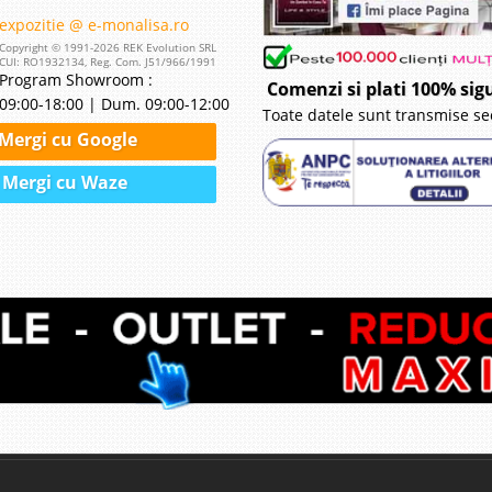
expozitie @ e-monalisa.ro
Copyright © 1991-2026 REK Evolution SRL
CUI: RO1932134, Reg. Com. J51/966/1991
Program Showroom :
Comenzi si plati 100% sig
09:00-18:00 | Dum. 09:00-12:00
Toate datele sunt transmise se
Mergi cu Google
Mergi cu Waze