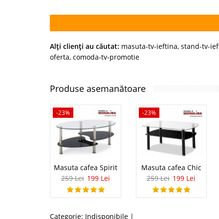
Alţi clienţi au căutat:
masuta-tv-ieftina
,
stand-tv-ief
oferta
,
comoda-tv-promotie
Produse asemanătoare
-23%
-23%
Masuta cafea Spirit
Masuta cafea Chic
259 Lei
199 Lei
259 Lei
199 Lei
Categorie:
Indisponibile
|