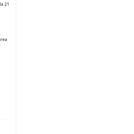
la 21
area