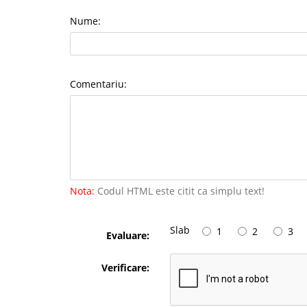
Nume:
Comentariu:
Nota:
Codul HTML este citit ca simplu text!
Slab
1
2
3
Evaluare:
Verificare: