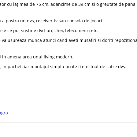
izor cu lațimea de 75 cm, adancime de 39 cm si o greutate de pana 
 a pastra un dvs, receiver tv sau consola de jocuri.
ase ce pot sustine dvd-uri, chei, telecomenzi etc.
e va usureaza munca atunci cand aveti musafiri si doriti repozition
ivi in amenajarea unui living modern.
in pachet, iar montajul simplu poate fi efectuat de catre dvs.
agra