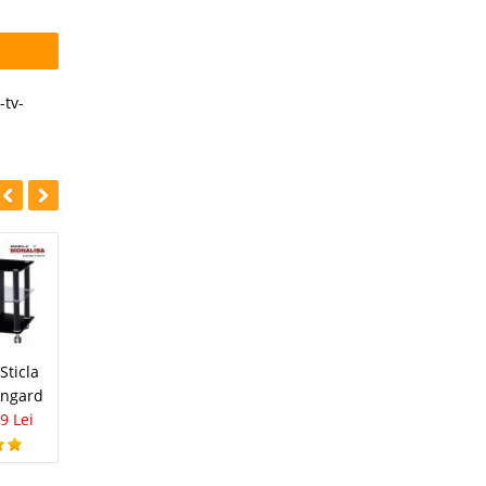
-tv-
-28%
Sticla
Comoda TV ieftina
angard
Eno
9 Lei
269 Lei
193 Lei