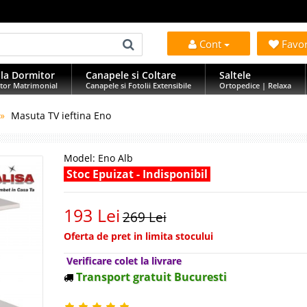
Cont
Favo
la Dormitor
Canapele si Coltare
Saltele
tor Matrimonial
Canapele si Fotolii Extensibile
Ortopedice | Relaxa
Masuta TV ieftina Eno
Model:
Eno Alb
Stoc Epuizat - Indisponibil
193 Lei
269 Lei
Oferta de pret in limita stocului
Verificare colet la livrare
Transport gratuit Bucuresti