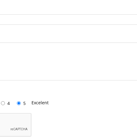
Excelent
4
5