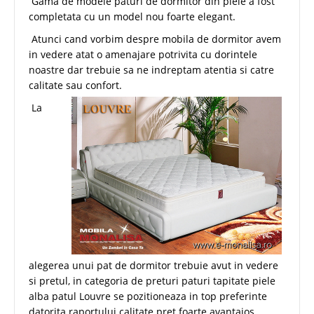
Gama de modele paturi de dormitor din piele a fost
completata cu un model nou foarte elegant.
Atunci cand vorbim despre mobila de dormitor avem
in vedere atat o amenajare potrivita cu dorintele
noastre dar trebuie sa ne indreptam atentia si catre
calitate sau confort.
La
alegerea unui pat de dormitor trebuie avut in vedere
si pretul, in categoria de preturi paturi tapitate piele
alba patul Louvre se pozitioneaza in top preferinte
datorita raportului calitate pret foarte avantajos.