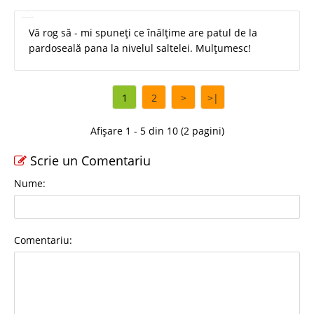
Vă rog să - mi spuneți ce înălțime are patul de la
pardoseală pana la nivelul saltelei. Mulțumesc!
1
2
>
>|
Afișare 1 - 5 din 10 (2 pagini)
Scrie un Comentariu
Nume:
Comentariu: