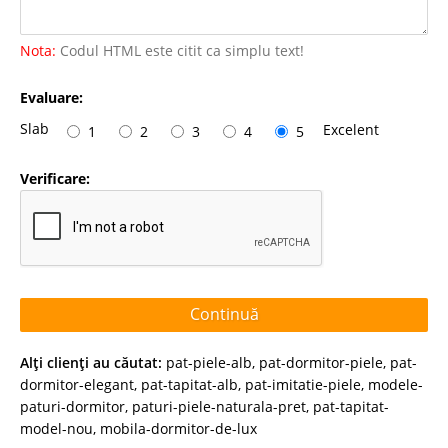
Nota:
Codul HTML este citit ca simplu text!
Evaluare:
Slab
Excelent
1
2
3
4
5
Verificare:
Continuă
Alţi clienţi au căutat:
pat-piele-alb
,
pat-dormitor-piele
,
pat-
dormitor-elegant
,
pat-tapitat-alb
,
pat-imitatie-piele
,
modele-
paturi-dormitor
,
paturi-piele-naturala-pret
,
pat-tapitat-
model-nou
,
mobila-dormitor-de-lux