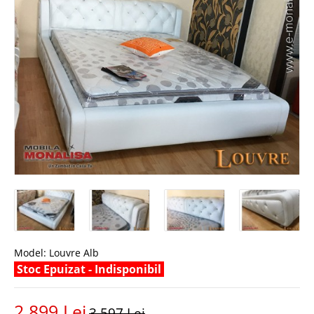
Model:
Louvre Alb
Stoc Epuizat - Indisponibil
2.899 Lei
3.597 Lei