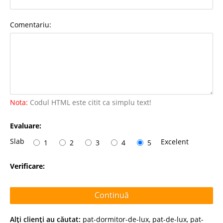
Comentariu:
Nota:
Codul HTML este citit ca simplu text!
Evaluare:
Slab
Excelent
1
2
3
4
5
Verificare:
Continuă
Alţi clienţi au căutat:
pat-dormitor-de-lux
,
pat-de-lux
,
pat-