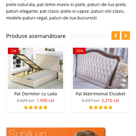
piele-naturala
,
pat-lemn-masiv-si-piele
,
paturi-de-lux-piele
,
paturi-elegante
,
pat-clasic-piele-si-capse
,
paturi-stil-clasic
,
modele-paturi-regal
,
paturi-de-lux-bucuresti
Produse asemanătoare
-2%
-39%
Pat Dormitor cu Lada
Pat Matrimonial Elizabet
2.025 Lei
1.990 Lei
5.297 Lei
3.210 Lei