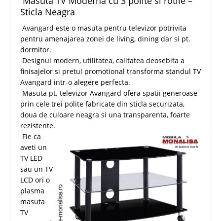
Masuta TV Moderna cu 3 polite si rotile –
Sticla Neagra
Avangard este o masuta pentru televizor potrivita
pentru amenajarea zonei de living, dining dar si pt.
dormitor.
Designul modern, utilitatea, calitatea deosebita a
finisajelor si pretul promotional transforma standul TV
Avangard intr-o alegere perfecta.
Masuta pt. televizor Avangard ofera spatii generoase
prin cele trei polite fabricate din sticla securizata,
doua de culoare neagra si una transparenta, foarte
rezistente.
Fie ca
aveti un
TV LED
sau un TV
LCD ori o
plasma
masuta
TV