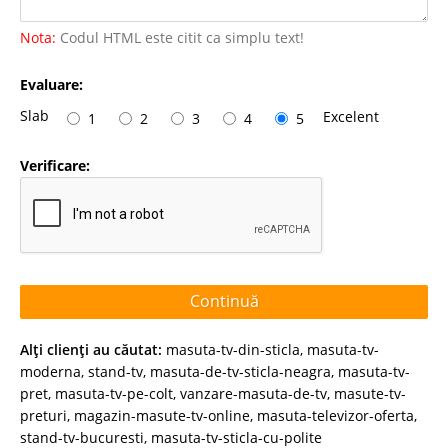
Nota:
Codul HTML este citit ca simplu text!
Evaluare:
Slab
Excelent
1
2
3
4
5
Verificare:
Continuă
Alţi clienţi au căutat:
masuta-tv-din-sticla
,
masuta-tv-
moderna
,
stand-tv
,
masuta-de-tv-sticla-neagra
,
masuta-tv-
pret
,
masuta-tv-pe-colt
,
vanzare-masuta-de-tv
,
masute-tv-
preturi
,
magazin-masute-tv-online
,
masuta-televizor-oferta
,
stand-tv-bucuresti
,
masuta-tv-sticla-cu-polite