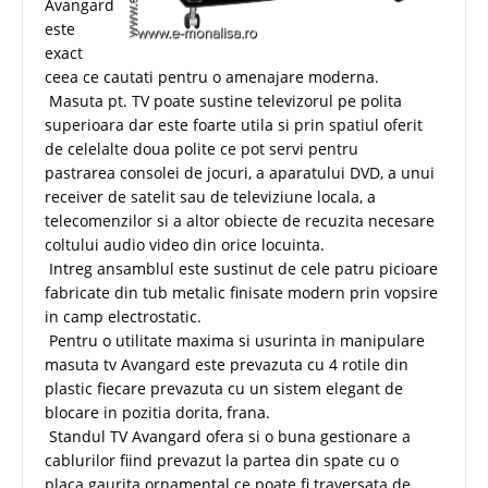
Avangard
este
exact
ceea ce cautati pentru o amenajare moderna.
Masuta pt. TV poate sustine televizorul pe polita
superioara dar este foarte utila si prin spatiul oferit
de celelalte doua polite ce pot servi pentru
pastrarea consolei de jocuri, a aparatului DVD, a unui
receiver de satelit sau de televiziune locala, a
telecomenzilor si a altor obiecte de recuzita necesare
coltului audio video din orice locuinta.
Intreg ansamblul este sustinut de cele patru picioare
fabricate din tub metalic finisate modern prin vopsire
in camp electrostatic.
Pentru o utilitate maxima si usurinta in manipulare
masuta tv Avangard este prevazuta cu 4 rotile din
plastic fiecare prevazuta cu un sistem elegant de
blocare in pozitia dorita, frana.
Standul TV Avangard ofera si o buna gestionare a
cablurilor fiind prevazut la partea din spate cu o
placa gaurita ornamental ce poate fi traversata de