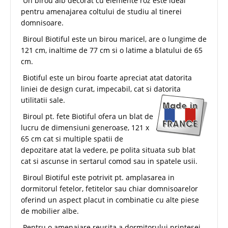
Un birou alb decorat cu elemente roz este ideal
pentru amenajarea coltului de studiu al tinerei
domnisoare.
Biroul Biotiful este un birou maricel, are o lungime de
121 cm, inaltime de 77 cm si o latime a blatului de 65
cm.
Biotiful este un birou foarte apreciat atat datorita
liniei de design curat, impecabil, cat si datorita
utilitatii sale.
Biroul pt. fete Biotiful ofera un blat de
lucru de dimensiuni generoase, 121 x
65 cm cat si multiple spatii de
depozitare atat la vedere, pe polita situata sub blat
cat si ascunse in sertarul comod sau in spatele usii.
Biroul Biotiful este potrivit pt. amplasarea in
dormitorul fetelor, fetitelor sau chiar domnisoarelor
oferind un aspect placut in combinatie cu alte piese
de mobilier albe.
Pentru o amenajare reusita a dormitorului printesei