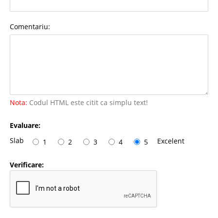
Comentariu:
Nota:
Codul HTML este citit ca simplu text!
Evaluare:
Slab
Excelent
1
2
3
4
5
Verificare: