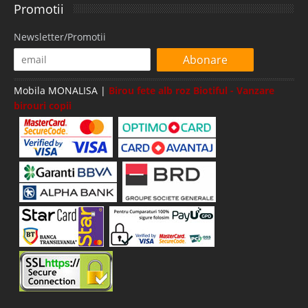
Promotii
Newsletter/Promotii
Abonare
Mobila MONALISA |
Birou fete alb roz Biotiful - Vanzare
birouri copii