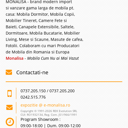
MONALISA - brand modern import
si vanzare gama larga de mobila pt.
casa: Mobila Dormitor, Mobila Copii,
Mobilier Tineret, Camere Fete si
Baieti, Canapele Extensibile, Saltele,
Dormitoare, Mobila Bucatarie, Mobilier
Living, Mese si Scaune, Masute de cafea,
Fotolii. Colaboram cu mari Producatori
de Mobila din Romania si Europa
Monalisa
-
Mobila Cum Nu ai Mai Vazut
Contactati-ne
0737.205.150 / 0737.205.200
0242.515.776
expozitie @ e-monalisa.ro
Copyright © 1991-2026 REK Evolution SRL
CUI: RO1932134, Reg. Com. J51/966/1991
Program Showroom :
09:00-18:00 | Dum. 09:00-12:00