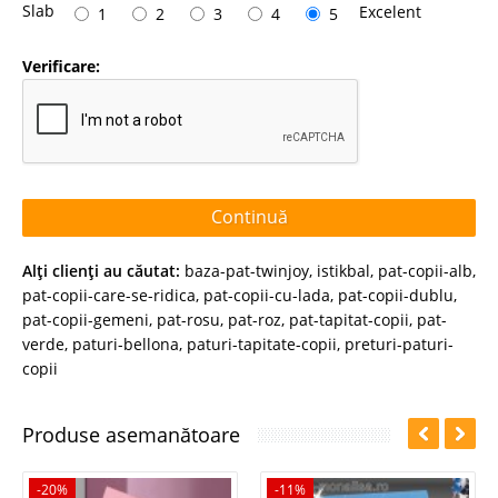
Slab
Excelent
1
2
3
4
5
Verificare:
Continuă
Alţi clienţi au căutat:
baza-pat-twinjoy
,
istikbal
,
pat-copii-alb
,
pat-copii-care-se-ridica
,
pat-copii-cu-lada
,
pat-copii-dublu
,
pat-copii-gemeni
,
pat-rosu
,
pat-roz
,
pat-tapitat-copii
,
pat-
verde
,
paturi-bellona
,
paturi-tapitate-copii
,
preturi-paturi-
copii
Produse asemanătoare
-20%
-11%