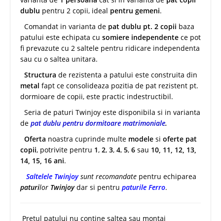
dublu
pentru 2 copii, ideal
pentru gemeni
.
Comandat in varianta de
pat dublu pt. 2 copii
baza
patului este echipata cu
somiere independente
ce pot
fi prevazute cu 2 saltele pentru ridicare independenta
sau cu o saltea unitara.
Structura
de rezistenta a patului este construita din
metal
fapt ce consolideaza pozitia de pat rezistent pt.
dormioare de copii, este practic indestructibil.
Seria de paturi Twinjoy este disponibila si in varianta
de
pat dublu pentru dormitoare matrimoniale
.
Oferta
noastra cuprinde multe
modele
si
oferte pat
copii
, potrivite pentru
1
,
2
,
3
,
4
,
5
,
6
sau
10, 11, 12, 13,
14, 15, 16 ani
.
Saltelele Twinjoy
sunt recomandate
pentru echiparea
paturi
lor
Twinjoy
dar si pentru
paturile Ferro
.
Pretul patului nu contine saltea sau montaj