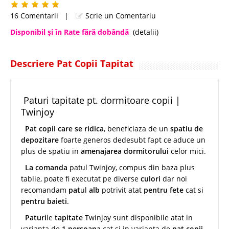
16 Comentarii
|
Scrie un Comentariu
Disponibil şi în Rate fără dobândă
(detalii)
Descriere Pat Copii Tapitat
Paturi tapitate pt. dormitoare copii |
Twinjoy
Pat
copii care se ridica
, beneficiaza de un
spatiu de
depozitare
foarte generos dedesubt
fapt ce aduce un
plus de spatiu in
amenajarea dormitorului
celor mici.
La comanda
patul Twinjoy, compus din baza plus
tablie, poate fi executat pe diverse
culori
dar noi
recomandam
pat
ul
alb
potrivit atat
pentru fete
cat si
pentru baieti
.
Paturi
le
tapitate
Twinjoy sunt disponibile atat in
varianta de
1 persoana
cat si in varianta de
pat copii