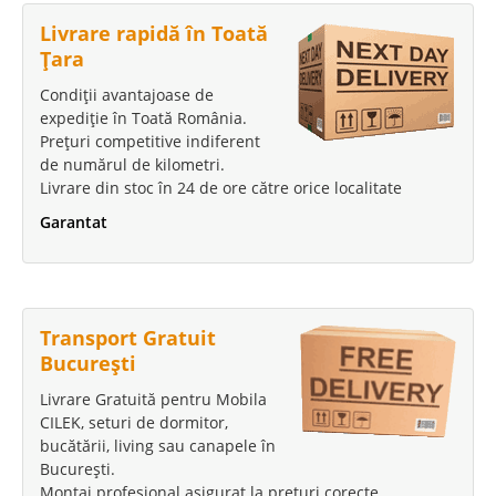
Livrare rapidă în Toată
Țara
Condiții avantajoase de
expediție în Toată România.
Prețuri competitive indiferent
de numărul de kilometri.
Livrare din stoc în 24 de ore către orice localitate
Garantat
Transport Gratuit
București
Livrare Gratuită pentru Mobila
CILEK, seturi de dormitor,
bucătării, living sau canapele în
București.
Montaj profesional asigurat la prețuri corecte