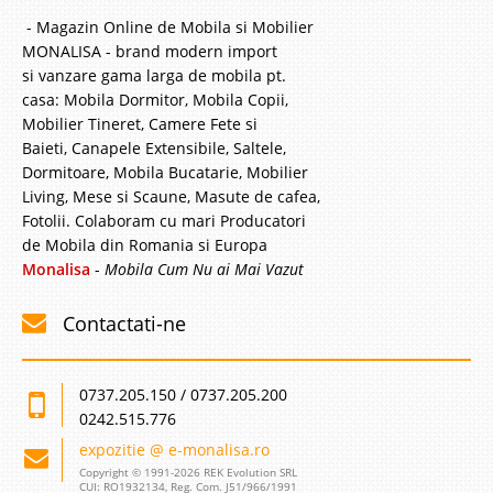
- Magazin Online de Mobila si Mobilier
MONALISA - brand modern import
si vanzare gama larga de mobila pt.
casa: Mobila Dormitor, Mobila Copii,
Mobilier Tineret, Camere Fete si
Baieti, Canapele Extensibile, Saltele,
Dormitoare, Mobila Bucatarie, Mobilier
Living, Mese si Scaune, Masute de cafea,
Fotolii. Colaboram cu mari Producatori
de Mobila din Romania si Europa
Monalisa
-
Mobila Cum Nu ai Mai Vazut
Contactati-ne
0737.205.150 / 0737.205.200
0242.515.776
expozitie @ e-monalisa.ro
Copyright © 1991-2026 REK Evolution SRL
CUI: RO1932134, Reg. Com. J51/966/1991