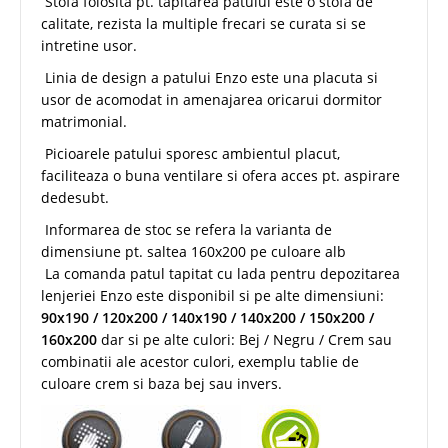
Stofa folosita pt. tapitarea patului este o stofa de
calitate, rezista la multiple frecari se curata si se
intretine usor.
Linia de design a patului Enzo este una placuta si
usor de acomodat in amenajarea oricarui dormitor
matrimonial.
Picioarele patului sporesc ambientul placut,
faciliteaza o buna ventilare si ofera acces pt. aspirare
dedesubt.
Informarea de stoc se refera la varianta de
dimensiune pt. saltea 160x200 pe culoare alb
La comanda patul tapitat cu lada pentru depozitarea
lenjeriei Enzo este disponibil si pe alte dimensiuni:
90x190 / 120x200 / 140x190 / 140x200 / 150x200 /
160x200
dar si pe alte culori: Bej / Negru / Crem sau
combinatii ale acestor culori, exemplu tablie de
culoare crem si baza bej sau invers.