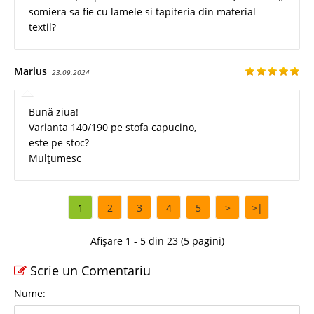
somiera sa fie cu lamele si tapiteria din material
textil?
Marius
23.09.2024
Bună ziua!
Varianta 140/190 pe stofa capucino,
este pe stoc?
Mulțumesc
1
2
3
4
5
>
>|
Afișare 1 - 5 din 23 (5 pagini)
Scrie un Comentariu
Nume: