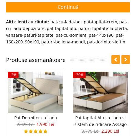
Continuă
Alţi clienţi au căutat:
pat-cu-lada-bej
,
pat-tapitat-crem
,
pat-
cu-lada-depozitare
,
pat-tapitat-alb
,
paturi-tapitate-la-oferta
,
vanzare-paturi-tapitate
,
pat-cu-somiera
,
pat-140x190
,
pat-
160x200
,
90x190
,
paturi-bellona-mondi
,
pat-dormitor-ieftin
Produse asemanătoare
-2%
-39%
Pat Dormitor cu Lada
Pat tapitat Alb cu Lada si
2.025 Lei
1.990 Lei
sistem de ridicare Assago
3.779 Lei
2.290 Lei