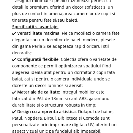
Designul minimalist pe alb fuzioneaza perfect cu
detaliile premium, oferind un decor sofisticat si un
plus de confort in amenajarea camerelor de copii si
tinerete pentru fete si/sau baieti.
Specificatii si avantaje:
✔️
Versatilitate maxima
: Fie ca mobilezi o camera fete
eleganta sau un dormitor de baieti modern, piesele
din gama Perla S se adapteaza rapid oricarui stil
decorativ;
✔️
Configuratii flexibile
: Colectia ofera o varietate de
componente ce permit optimizarea spatiului fiind
alegerea ideala atat pentru un dormitor 2 copii fata
baiat, cat si pentru o camera individuala unde se
doreste un decor luminos si aerisit;
✔️
Materiale de calitate
: Intregul mobilier este
fabricat din PAL de 18mm si cant ABS, garantand
durabilitate si o structura robusta in timp;
✔️
Design cu amprenta artistica
: Dulapul de haine,
Patul, Noptiera, Biroul, Biblioteca si Comoda sunt
personalizate prin imprimare digitala UV, oferind un
aspect vizual unic pe fundalul alb impecabil;