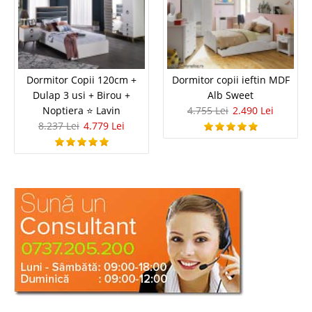
Dormitor Copii 120cm +
Dormitor copii ieftin MDF
Dulap 3 usi + Birou +
Alb Sweet
Noptiera ⭐ Lavin
4.755 Lei
2.490 Lei
8.237 Lei
4.779 Lei