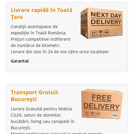
Livrare rapidă în Toată
Țara
Condiții avantajoase de
expediție în Toată România.
Prețuri competitive indiferent
de numărul de kilometri.
Livrare din stoc în 24 de ore către orice localitate
Garantat
Transport Gratuit
București
Livrare Gratuită pentru Mobila
CILEK, seturi de dormitor,
bucătării, living sau canapele în
București.
Montaj profesional asigurat la prețuri corecte