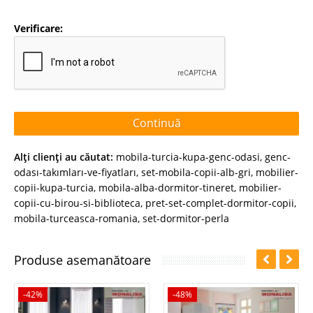
Verificare:
Continuă
Alţi clienţi au căutat:
mobila-turcia-kupa-genc-odasi
,
genc-
odası-takımları-ve-fiyatları
,
set-mobila-copii-alb-gri
,
mobilier-
copii-kupa-turcia
,
mobila-alba-dormitor-tineret
,
mobilier-
copii-cu-birou-si-biblioteca
,
pret-set-complet-dormitor-copii
,
mobila-turceasca-romania
,
set-dormitor-perla
Produse asemanătoare
-42%
-48%