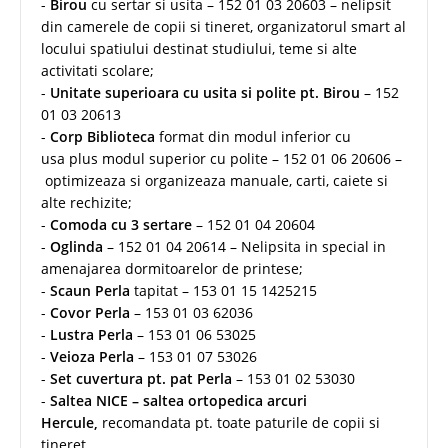
-
Birou
cu sertar si usita – 152 01 03 20603 – nelipsit
din camerele de copii si tineret, organizatorul smart al
locului spatiului destinat studiului, teme si alte
activitati scolare;
-
Unitate superioara cu usita si polite pt. Birou
– 152
01 03 20613
-
Corp Biblioteca
format din modul inferior cu
usa plus modul superior cu polite – 152 01 06 20606 –
optimizeaza si organizeaza manuale, carti, caiete si
alte rechizite;
-
Comoda cu 3 sertare
– 152 01 04 20604
-
Oglinda
– 152 01 04 20614 – Nelipsita in special in
amenajarea dormitoarelor de printese;
-
Scaun Perla
tapitat – 153 01 15 1425215
-
Covor Perla
– 153 01 03 62036
-
Lustra Perla
– 153 01 06 53025
-
Veioza Perla
– 153 01 07 53026
-
Set cuvertura pt. pat Perla
– 153 01 02 53030
-
Saltea NICE –
saltea ortopedica arcuri
Hercule,
recomandata pt. toate paturile de copii si
tineret