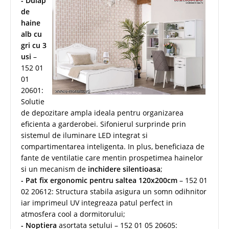
- Dulap
de
haine
alb cu
gri cu 3
usi
–
152 01
01
20601:
Solutie
de depozitare ampla ideala pentru organizarea
eficienta a garderobei. Sifonierul surprinde prin
sistemul de iluminare LED integrat si
compartimentarea inteligenta. In plus, beneficiaza de
fante de ventilatie care mentin prospetimea hainelor
si un mecanism de
inchidere silentioasa
;
- Pat fix ergonomic pentru saltea 120x200cm
– 152 01
02 20612: Structura stabila asigura un somn odihnitor
iar imprimeul UV integreaza patul perfect in
atmosfera cool a dormitorului;
- Noptiera
asortata setului – 152 01 05 20605: