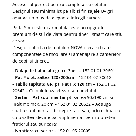
Accesoriul perfect pentru completarea setului.
Designul sau minimalist pe alb si finisajele UV gri
adauga un plus de eleganta intregii camere
Perla S nu este doar mobila, este un upgrade
premium de stil de viata pentru tinerii smart care stiu
ce vor.
Desigur colectia de mobilier NOVA ofera si toate
componentele de mobilare si amenajare a camerelor
de copii si tineret.
-
Dulap de haine alb gri cu 3 usi
– 152 01 01 20601
-
Pat Fix pt. saltea 120x200cm
– 152 01 02 20612
-
Tablie tapitata GRI pt. Pat Fix 120 cm
– 152 01 02
20642 – Completeaza eleganta modelului
-
Sertar – Pat suplimentar
pt. saltea 90x190 cm si
inaltime max. 20 cm – 152 01 02 20622 – Adauga
spatiu suplimentar de depozitare sau, prin echparea
cu o saltea, devine pat suplimentar pentru prieteni,
fratiorul sau surioara;
-
Noptiera
cu sertar – 152 01 05 20605