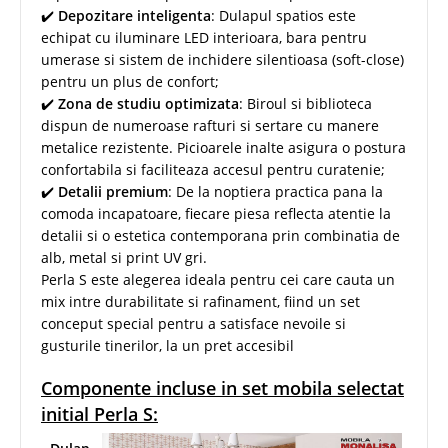
✔️
Depozitare inteligenta
: Dulapul spatios este
echipat cu iluminare LED interioara, bara pentru
umerase si sistem de inchidere silentioasa (soft-close)
pentru un plus de confort;
✔️
Zona de studiu optimizata
: Biroul si biblioteca
dispun de numeroase rafturi si sertare cu manere
metalice rezistente. Picioarele inalte asigura o postura
confortabila si faciliteaza accesul pentru curatenie;
✔️
Detalii premium
: De la noptiera practica pana la
comoda incapatoare, fiecare piesa reflecta atentie la
detalii si o estetica contemporana prin combinatia de
alb, metal si print UV gri.
Perla S este alegerea ideala pentru cei care cauta un
mix intre durabilitate si rafinament, fiind un set
conceput special pentru a satisface nevoile si
gusturile tinerilor, la un pret accesibil
Componente incluse in set mobila selectat
initial Perla S: