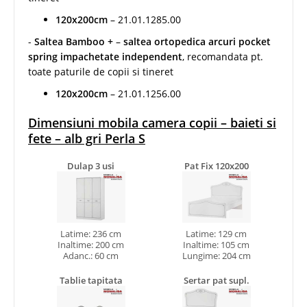
120x200cm
– 21.01.1285.00
-
Saltea Bamboo +
–
saltea ortopedica arcuri pocket
spring impachetate independent
, recomandata pt.
toate paturile de copii si tineret
120x200cm
– 21.01.1256.00
Dimensiuni mobila camera copii – baieti si
fete – alb gri Perla S
Dulap 3 usi
Pat Fix 120x200
Latime: 236 cm
Latime: 129 cm
Inaltime: 200 cm
Inaltime: 105 cm
Adanc.: 60 cm
Lungime: 204 cm
Tablie tapitata
Sertar pat supl.