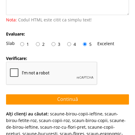
Nota:
Codul HTML este citit ca simplu text!
Evaluare:
Slab
Excelent
1
2
3
4
5
Verificare:
Continuă
Alţi clienţi au căutat:
scaune-birou-copii-ieftine
,
scaun-
birou-fetite-roz
,
scaun-copii-roz
,
scaun-birou-copii
,
scaune-
de-birou-ieftine
,
scaun-roz-cu-flori-pret
,
scaune-copii-
preturi
,
scaune-bucuresti
,
scaun-flores
,
scaun-ergonomic-