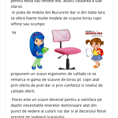
pentru fetita sau fetitele dvs. atunci cautarea a luat
sfarsit.
In piata de mobila din Bucuresti dar si din toata tara
se ofera foarte multe modele de scaune birou copii
ieftine sau scumpe.
Va
propunem un scaun ergonomic de calitate ce se
remarca in gama de scaune de birou pt. copii atat
prin oferta de pret dar si prin confortul si nivelul de
calitate oferit.
Flores este un scaun desenat pentru a satisface pe
deplin necesitatile tinerelor domnisoare atat din
punct de vedere al culorii roz dar si al decorului floral
prezent pe spatarul scaunului.