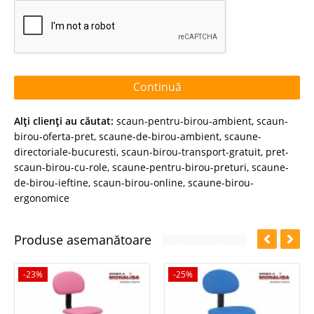
Continuă
Alţi clienţi au căutat:
scaun-pentru-birou-ambient
,
scaun-
birou-oferta-pret
,
scaune-de-birou-ambient
,
scaune-
directoriale-bucuresti
,
scaun-birou-transport-gratuit
,
pret-
scaun-birou-cu-role
,
scaune-pentru-birou-preturi
,
scaune-
de-birou-ieftine
,
scaun-birou-online
,
scaune-birou-
ergonomice
Produse asemanătoare
-23%
-25%