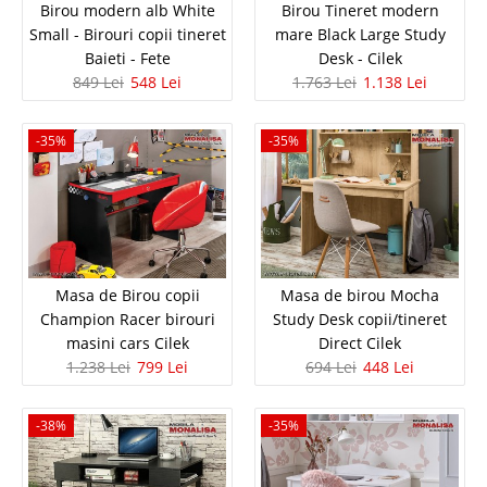
Birou modern alb White
Birou Tineret modern
Small - Birouri copii tineret
mare Black Large Study
Baieti - Fete
Desk - Cilek
849 Lei
548 Lei
1.763 Lei
1.138 Lei
-35%
-35%
Birou alb copii Romantica - Cilek -
masa de birou Pret de fabrica
Birou alb pentru copii Romantica ⭐ Modele birou copii alb Cilek – Pret
importator oficial Masa de birou Romantica este piesa principala de
Masa de Birou copii
Masa de birou Mocha
mobilier din camera de studiu si potriveste atat pentru copii cat si pt. tineri
Champion Racer birouri
Study Desk copii/tineret
Biroul alb pentru copii Romantica dispu..
masini cars Cilek
Direct Cilek
1.238 Lei
799 Lei
694 Lei
448 Lei
Compara
-38%
-35%
1.353 Lei
873 Lei
Pret Redus