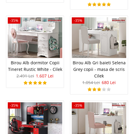
966 Lei
-35%
-35%
623 Lei
Pret Redus
In Stoc
Vezi Detalii
Adauga la Favorite
Birou Alb dormitor Copii
Birou Alb Gri baieti Selena
Tineret Rustic White - Cilek
Grey copii - masa de scris
-36%
2.491 Lei
1.607 Lei
Cilek
1.054 Lei
680 Lei
-35%
-35%