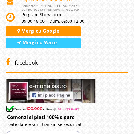
preocupari ce necesita concentrare &..
Copyright © 1991-2026 REK Evolution SRL
CUI: RO1932134, Reg. Com. J51/966/1991
Compara
Program Showroom :
09:00-18:00 | Dum. 09:00-12:00
564 Lei
Mergi cu Google
364 Lei
Pret Redus
Mergi cu Waze
Stoc Limitat
Vezi Detalii
facebook
Adauga la Favorite
-35%
Comenzi si plati 100% sigure
Toate datele sunt transmise securizat