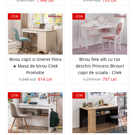
2.977 Lei
1.946 Lei
1.177 Lei
759 Lei
Rollbox New City ☑️ Pret Fabrica KUPA Genc Alege configuratia perfecta
pentru camera copilului tau: birou rezistent si stabil independent New
City, pentru un aspect minimal..
-35%
-35%
Compara
1.426 Lei
920 Lei
Pret Redus
In Stoc
Birou copii si tineret Flora
Birou fete alb cu roz
Vezi Detalii
☀️ Masa de birou Cilek
deschis Princess Birouri
Promotie
copii de scoala - Cilek
Adauga la Favorite
1.245 Lei
814 Lei
1.219 Lei
797 Lei
-35%
-35%
-35%