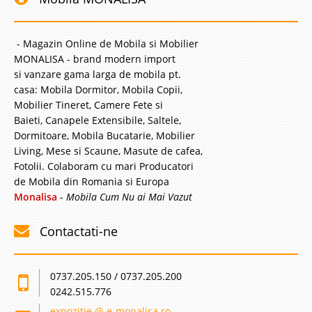
-35%
- Magazin Online de Mobila si Mobilier
MONALISA - brand modern import
si vanzare gama larga de mobila pt.
casa: Mobila Dormitor, Mobila Copii,
Mobilier Tineret, Camere Fete si
Baieti, Canapele Extensibile, Saltele,
Dormitoare, Mobila Bucatarie, Mobilier
Living, Mese si Scaune, Masute de cafea,
Fotolii. Colaboram cu mari Producatori
de Mobila din Romania si Europa
Monalisa
-
Mobila Cum Nu ai Mai Vazut
Birou copii alb ieftin White Line -
Contactati-ne
Birou scolari Baieti - Fete
0737.205.150 / 0737.205.200
Birou ieftin alb pentru copii de scoala Baieti si fete – White Line ⭐ Birouri
Oferta de pret White Line este un birou alb pentru elevi si este extrem de
0242.515.776
util in activitati scolare precum teme desen lucrul la calculator sau alte
expozitie @ e-monalisa.ro