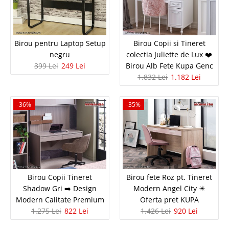
In Stoc
Vezi Detalii
Adauga la Favorite
Birou pentru Laptop Setup
Birou Copii si Tineret
negru
colectia Juliette de Lux ❤️
-35%
399 Lei
249 Lei
Birou Alb Fete Kupa Genc
1.832 Lei
1.182 Lei
-36%
-35%
Birou Copii Tineret
Birou fete Roz pt. Tineret
Shadow Gri ➡️ Design
Modern Angel City ✴️
Modern Calitate Premium
Oferta pret KUPA
1.275 Lei
822 Lei
1.426 Lei
920 Lei
Birou Alb dormitor Copii Tineret