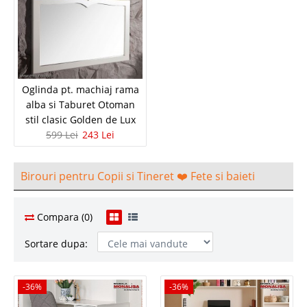
Oglinda pt. machiaj rama
alba si Taburet Otoman
stil clasic Golden de Lux
599 Lei
243 Lei
Birouri pentru Copii si Tineret ❤️ Fete si baieti
Compara (0)
Sortare dupa:
-36%
-36%
-36%