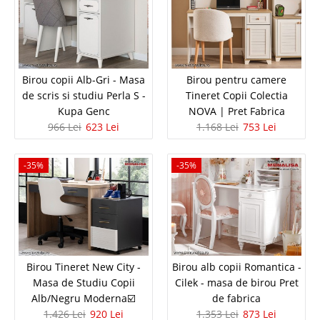
Birou copii Alb-Gri - Masa
Birou pentru camere
de scris si studiu Perla S -
Tineret Copii Colectia
Kupa Genc
NOVA | Pret Fabrica
966 Lei
623 Lei
1.168 Lei
753 Lei
-35%
-35%
Birou copii Alb-Gri - Masa de scris si
studiu Perla S - Kupa Genc
Birou Masa de scris si studiu alb cu gri pentru copii - Perla S ✔️ Oferta la
Birou Tineret New City -
Birou alb copii Romantica -
pret de Importator KUPA Genc Cauti un birou copii rezistent, modern si
aspectuos? Pe e-monalisa gasesti mereu birouri ieftine de calitate. Masa
Masa de Studiu Copii
Cilek - masa de birou Pret
de scris si studiu alb cu gri din c..
Alb/Negru Moderna☑️
de fabrica
1.426 Lei
920 Lei
1.353 Lei
873 Lei
Compara