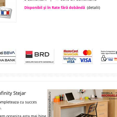
Disponibil şi în Rate fără dobândă
(detalii)
finity Stejar
 completeaza cu succes
.
utem organiza asta mai bine