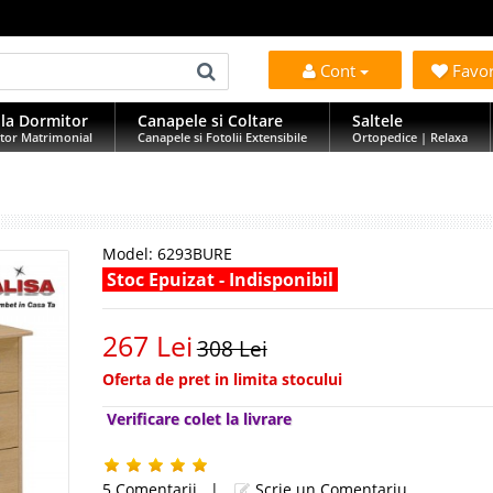
Cont
Favo
la Dormitor
Canapele si Coltare
Saltele
tor Matrimonial
Canapele si Fotolii Extensibile
Ortopedice | Relaxa
Model:
6293BURE
Stoc Epuizat - Indisponibil
267 Lei
308 Lei
Oferta de pret in limita stocului
Verificare colet la livrare
5 Comentarii
|
Scrie un Comentariu