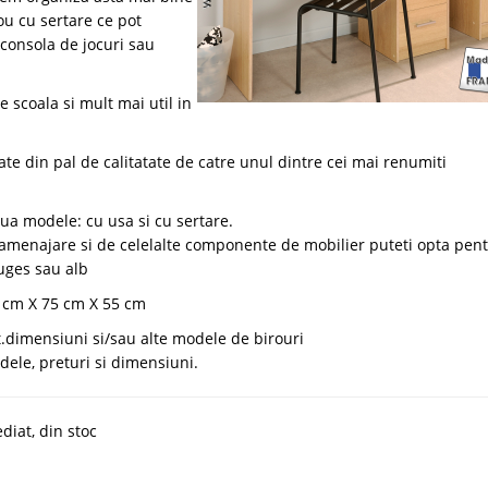
ou cu sertare ce pot
 consola de jocuri sau
 scoala si mult mai util in
cate din pal de calitatate de catre unul dintre cei mai renumiti
oua modele: cu usa si cu sertare.
e amenajare si de celelalte componente de mobilier puteti opta pen
ruges sau alb
2 cm X 75 cm X 55 cm
pt.dimensiuni si/sau alte modele de birouri
ele, preturi si dimensiuni.
ediat, din stoc