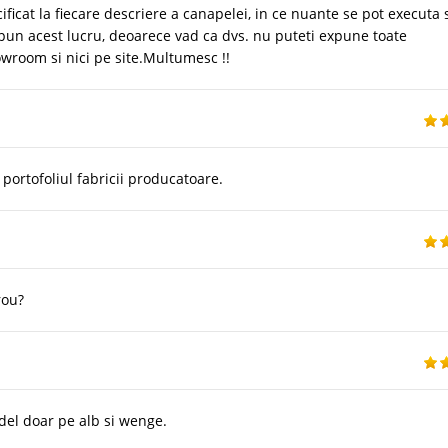
cificat la fiecare descriere a canapelei, in ce nuante se pot executa 
 Spun acest lucru, deoarece vad ca dvs. nu puteti expune toate
sowroom si nici pe site.Multumesc !!
 portofoliul fabricii producatoare.
rou?
del doar pe alb si wenge.