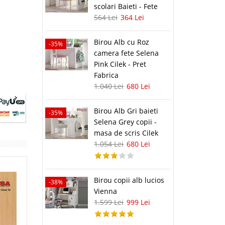
scolari Baieti - Fete
-35%
564 Lei
364 Lei
Birou Alb cu Roz
-35%
camera fete Selena
Pink Cilek - Pret
Fabrica
-35%
1.040 Lei
680 Lei
Birou Alb Gri baieti
-35%
Selena Grey copii -
masa de scris Cilek
1.054 Lei
680 Lei
-35%
Birou copii alb lucios
-38%
Vienna
1.599 Lei
999 Lei
-35%