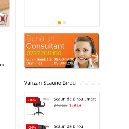
tru
Vanzari Scaune Birou
Scaun de Birou Smart
-36%
-26%
249 Lei
159 Lei
Scaun de birou
-24%
-25%