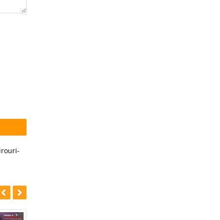
irouri-
-24%
-13%