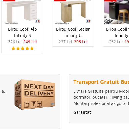
Birou Copii Alb
Birou Copii Stejar
Birou Copii
Infinity S
Infinity U
Infinity
326 Lei
249 Lei
237 Lei
206 Lei
262 Lei
19
Transport Gratuit Bu
ia.
Livrare Gratuită pentru Mobi
dormitor, bucătării, living s
Montaj profesional asigurat l
Garantat