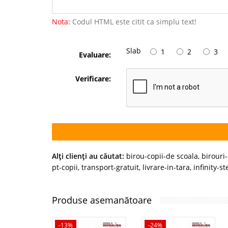
Nota:
Codul HTML este citit ca simplu text!
Slab
1
2
3
Evaluare:
Verificare:
Alţi clienţi au căutat:
birou-copii-de scoala
,
birouri-
pt-copii
,
transport-gratuit
,
livrare-in-tara
,
infinity-s
Produse asemanătoare
-13%
-24%