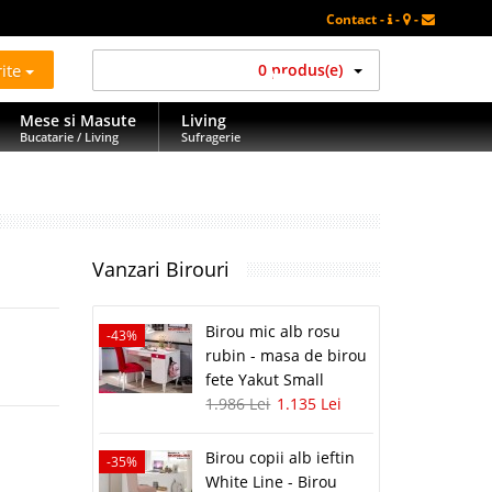
Contact -
-
-
rite
0 produs(e)
Mese si Masute
Living
Bucatarie / Living
Sufragerie
Vanzari Birouri
Birou mic alb rosu
-43%
-35%
rubin - masa de birou
fete Yakut Small
1.986 Lei
1.135 Lei
Birou copii alb ieftin
-35%
White Line - Birou