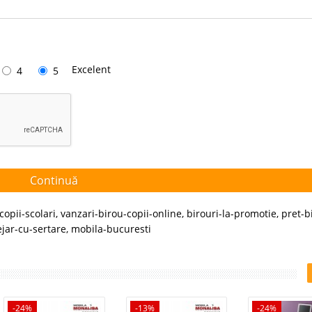
Excelent
4
5
Continuă
copii-scolari
,
vanzari-birou-copii-online
,
birouri-la-promotie
,
pret-b
tejar-cu-sertare
,
mobila-bucuresti
-24%
-13%
-24%