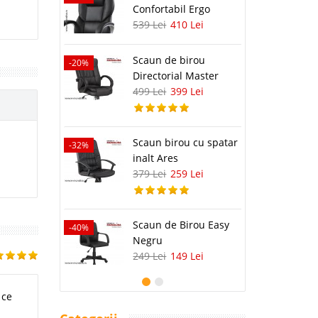
Confortabil Ergo
539 Lei
410 Lei
Scaun de birou
-20%
-29%
Directorial Master
499 Lei
399 Lei
-25%
Scaun birou cu spatar
-32%
inalt Ares
379 Lei
259 Lei
-23%
Scaun de Birou Easy
-40%
Negru
249 Lei
149 Lei
 ce