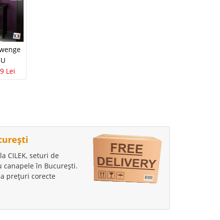
Birou Ieftin cu Usa
 wenge
Birou / Masa de
Infinity U
 U
scris Infinity S
237 Lei
206 Lei
9 Lei
326 Lei
249 Lei
curești
la CILEK, seturi de
au canapele în București.
a prețuri corecte