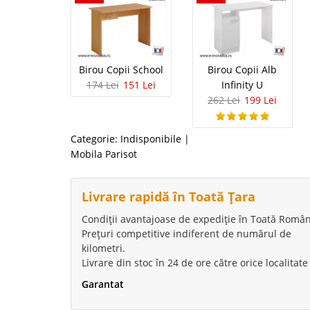
Birou Copii School
Birou Copii Alb
174 Lei
151 Lei
Infinity U
262 Lei
199 Lei
Categorie:
Indisponibile
|
Mobila Parisot
Livrare rapidă în Toată Țara
Condiții avantajoase de expediție în Toată Român
Prețuri competitive indiferent de numărul de
kilometri.
Livrare din stoc în 24 de ore către orice localitate
Garantat