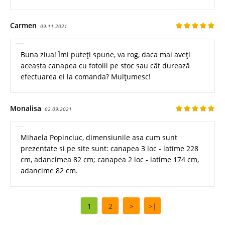
Carmen
09.11.2021
Buna ziua! Îmi puteți spune, va rog, daca mai aveți
aceasta canapea cu fotolii pe stoc sau cât durează
efectuarea ei la comanda? Mulțumesc!
Monalisa
02.09.2021
Mihaela Popinciuc, dimensiunile asa cum sunt
prezentate si pe site sunt: canapea 3 loc - latime 228
cm, adancimea 82 cm; canapea 2 loc - latime 174 cm,
adancime 82 cm.
1
2
>
>|