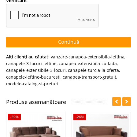
Verificare:
Continuă
Alţi clienţi au căutat:
vanzare-canapea-extensibila-ieftina
,
canapele-3-locuri-ieftine
,
canapea-extensibila-cu-lada
,
canapele-extensibile-3-locuri
,
canapele-turcia-la-oferta
,
canapele-ieftine-bucuresti
,
canapea-transport-gratuit
,
modele-catalog-si-preturi
Produse asemanătoare
-39%
-26%