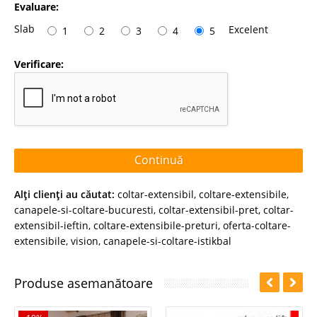
Evaluare:
Slab
Excelent
1
2
3
4
5
Verificare:
Continuă
Alţi clienţi au căutat:
coltar-extensibil
,
coltare-extensibile
,
canapele-si-coltare-bucuresti
,
coltar-extensibil-pret
,
coltar-
extensibil-ieftin
,
coltare-extensibile-preturi
,
oferta-coltare-
extensibile
,
vision
,
canapele-si-coltare-istikbal
Produse asemanătoare