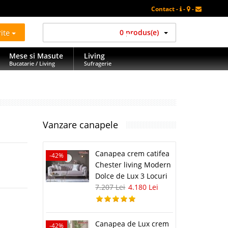
Contact -
-
-
rite
0 produs(e)
Mese si Masute
Living
Bucatarie / Living
Sufragerie
Vanzare canapele
Canapea crem catifea
-42%
Chester living Modern
Dolce de Lux 3 Locuri
7.207 Lei
4.180 Lei
Canapea de Lux crem
-42%