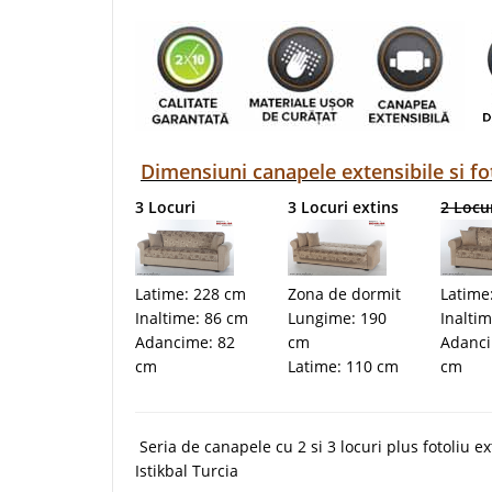
Dimensiuni canapele extensibile si fot
3 Locuri
3 Locuri extins
2 Locu
Latime: 228 cm
Zona de dormit
Latime
Inaltime: 86 cm
Lungime: 190
Inalti
Adancime: 82
cm
Adanci
cm
Latime: 110 cm
cm
Seria de canapele cu 2 si 3 locuri plus fotoliu e
Istikbal Turcia