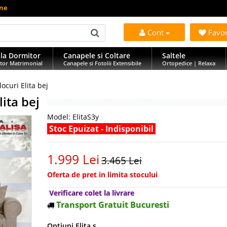
ine
Cont
Favo
la Dormitor
Canapele si Coltare
Saltele
tor Matrimonial
Canapele si Fotolii Extensibile
Ortopedice | Relaxa
ocuri Elita bej
ita bej
Model:
ElitaS3y
Stoc Epuizat - Indisponibil
1.999 Lei
3.465 Lei
Oferta de pret in limita stocului
Verificare colet la livrare
Transport Gratuit Bucuresti
Optiuni Elita s