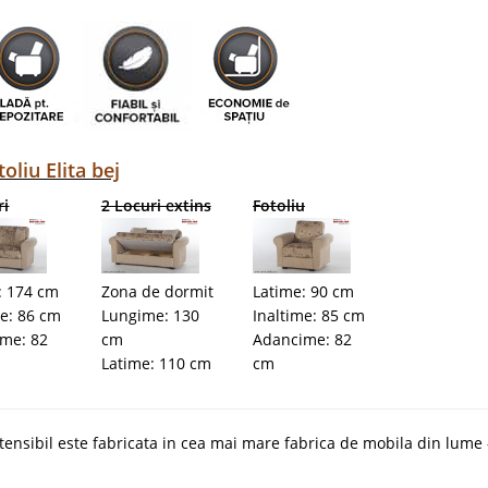
oliu Elita bej
ri
2 Locuri extins
Fotoliu
: 174 cm
Zona de dormit
Latime: 90 cm
me: 86 cm
Lungime: 130
Inaltime: 85 cm
me: 82
cm
Adancime: 82
Latime: 110 cm
cm
xtensibil este fabricata in cea mai mare fabrica de mobila din lume 