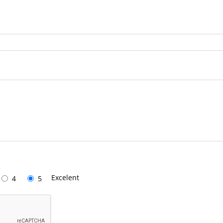
Excelent
4
5