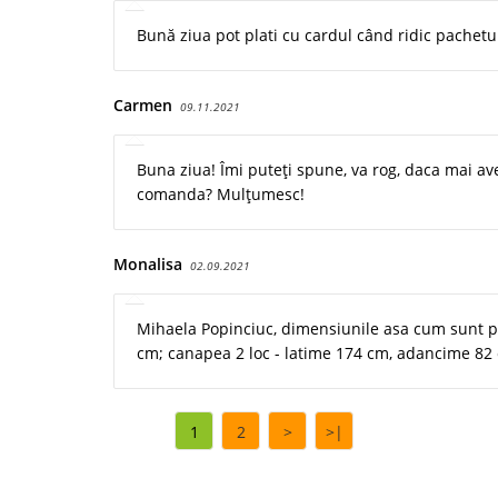
Bună ziua pot plati cu cardul când ridic pachetu
Carmen
09.11.2021
Buna ziua! Îmi puteți spune, va rog, daca mai ave
comanda? Mulțumesc!
Monalisa
02.09.2021
Mihaela Popinciuc, dimensiunile asa cum sunt pr
cm; canapea 2 loc - latime 174 cm, adancime 82
1
2
>
>|