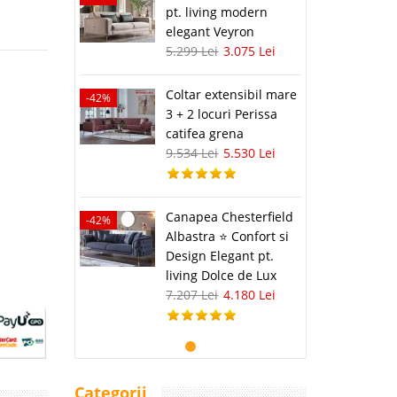
pt. living modern
elegant Veyron
5.299 Lei
3.075 Lei
Coltar extensibil mare
-42%
3 + 2 locuri Perissa
catifea grena
9.534 Lei
5.530 Lei
Canapea Chesterfield
-42%
Albastra ⭐ Confort si
Design Elegant pt.
living Dolce de Lux
7.207 Lei
4.180 Lei
Categorii