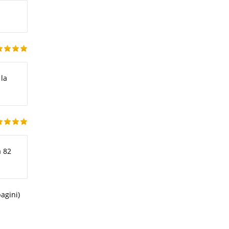
 la
a 82
pagini)