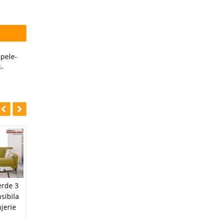
pele-
i-
-39%
-44%
Canapea
erde 3
Coltar extensibil cu
extensibila 3 locuri
nsibila
lada depozitare
cu lada Vella
njerie
Star crem
espresso
8.498 Lei
5.150 Lei