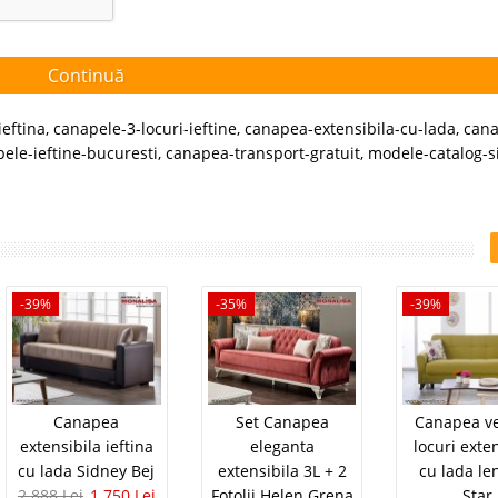
Continuă
eftina
,
canapele-3-locuri-ieftine
,
canapea-extensibila-cu-lada
,
cana
ele-ieftine-bucuresti
,
canapea-transport-gratuit
,
modele-catalog-s
-39%
-35%
-39%
Canapea
Set Canapea
Canapea v
extensibila ieftina
eleganta
locuri exte
cu lada Sidney Bej
extensibila 3L + 2
cu lada le
2.888 Lei
1.750 Lei
Fotolii Helen Grena
Star