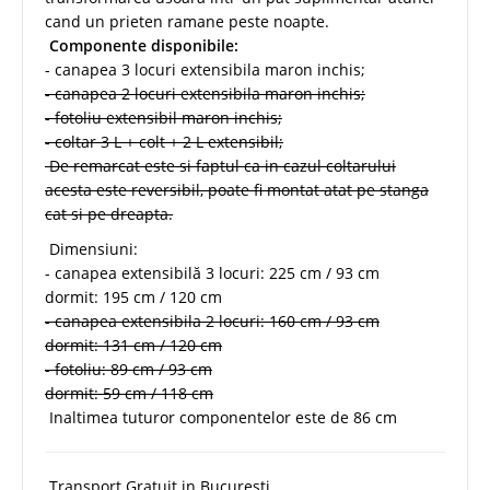
cand un prieten ramane peste noapte.
Componente disponibile:
- canapea 3 locuri extensibila maron inchis;
- canapea 2 locuri extensibila maron inchis;
- fotoliu extensibil maron inchis;
- coltar 3 L + colt + 2 L extensibil;
De remarcat este si faptul ca in cazul coltarului
acesta este reversibil, poate fi montat atat pe stanga
cat si pe dreapta.
Dimensiuni:
- canapea extensibilă 3 locuri: 225 cm / 93 cm
dormit: 195 cm / 120 cm
- canapea extensibila 2 locuri: 160 cm / 93 cm
dormit: 131 cm / 120 cm
- fotoliu: 89 cm / 93 cm
dormit: 59 cm / 118 cm
Inaltimea tuturor componentelor este de 86 cm
Transport Gratuit in Bucuresti