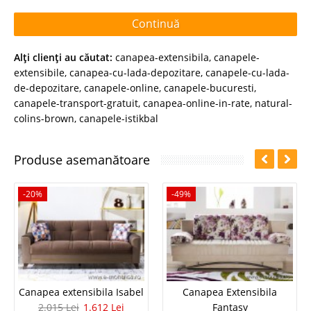
Continuă
Alţi clienţi au căutat:
canapea-extensibila
,
canapele-
extensibile
,
canapea-cu-lada-depozitare
,
canapele-cu-lada-
de-depozitare
,
canapele-online
,
canapele-bucuresti
,
canapele-transport-gratuit
,
canapea-online-in-rate
,
natural-
colins-brown
,
canapele-istikbal
Produse asemanătoare
-20%
-49%
Canapea extensibila Isabel
Canapea Extensibila
2.015 Lei
1.612 Lei
Fantasy