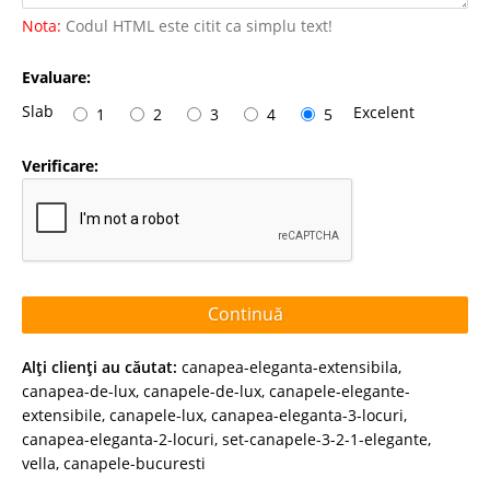
Nota:
Codul HTML este citit ca simplu text!
Evaluare:
Slab
Excelent
1
2
3
4
5
Verificare:
Continuă
Alţi clienţi au căutat:
canapea-eleganta-extensibila
,
canapea-de-lux
,
canapele-de-lux
,
canapele-elegante-
extensibile
,
canapele-lux
,
canapea-eleganta-3-locuri
,
canapea-eleganta-2-locuri
,
set-canapele-3-2-1-elegante
,
vella
,
canapele-bucuresti