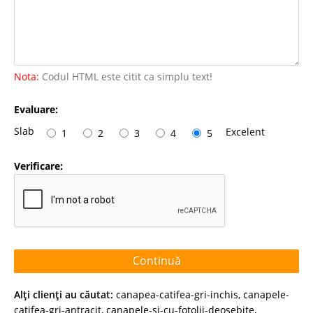
Nota:
Codul HTML este citit ca simplu text!
Evaluare:
Slab
Excelent
1
2
3
4
5
Verificare:
Continuă
Alţi clienţi au căutat:
canapea-catifea-gri-inchis
,
canapele-
catifea-gri-antracit
,
canapele-si-cu-fotolii-deosebite
,