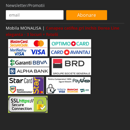
Newsletter/Promotii
Abonare
Mobila MONALISA |
Canapea catifea gri inchis Dorea Line
eleganta - 3 locuri + fotolii