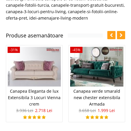
canapele-fotolii-turcia
,
canapele-transport-gratuit-bucuresti
,
canapea-3-locuri-pentru-living
,
canapele-si-fotolii-online-
oferta-pret
,
idei-amenajare-living-modern
Produse asemanătoare
-31%
-45%
Canapea Eleganta de lux
Canapea verde smarald
Extensibila 3 Locuri Vienna
new chester extensibila
crem
Armada
3.936 Lei
2.718 Lei
3.658 Lei
1.999 Lei