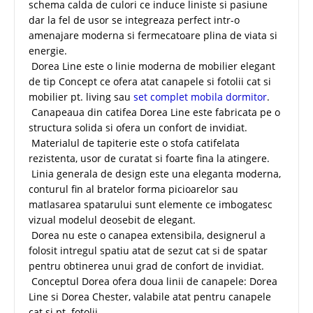
schema calda de culori ce induce liniste si pasiune
dar la fel de usor se integreaza perfect intr-o
amenajare moderna si fermecatoare plina de viata si
energie.
Dorea Line este o linie moderna de mobilier elegant
de tip Concept ce ofera atat canapele si fotolii cat si
mobilier pt. living sau
set complet mobila dormitor
.
Canapeaua din catifea Dorea Line este fabricata pe o
structura solida si ofera un confort de invidiat.
Materialul de tapiterie este o stofa catifelata
rezistenta, usor de curatat si foarte fina la atingere.
Linia generala de design este una eleganta moderna,
conturul fin al bratelor forma picioarelor sau
matlasarea spatarului sunt elemente ce imbogatesc
vizual modelul deosebit de elegant.
Dorea nu este o canapea extensibila, designerul a
folosit intregul spatiu atat de sezut cat si de spatar
pentru obtinerea unui grad de confort de invidiat.
Conceptul Dorea ofera doua linii de canapele: Dorea
Line si Dorea Chester, valabile atat pentru canapele
cat si pt. fotolii.