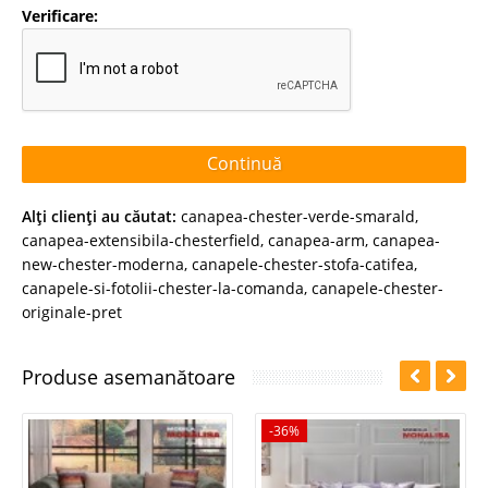
Verificare:
Continuă
Alţi clienţi au căutat:
canapea-chester-verde-smarald
,
canapea-extensibila-chesterfield
,
canapea-arm
,
canapea-
new-chester-moderna
,
canapele-chester-stofa-catifea
,
canapele-si-fotolii-chester-la-comanda
,
canapele-chester-
originale-pret
Produse asemanătoare
-36%