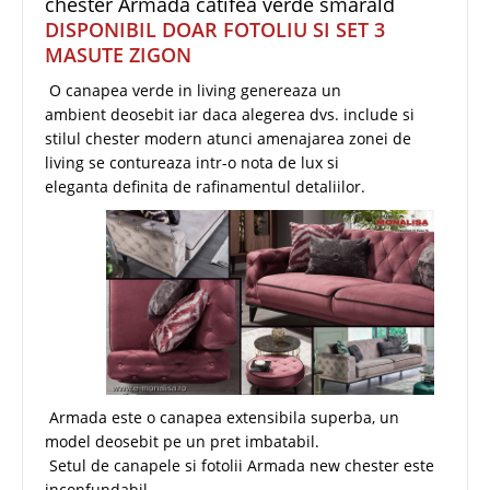
chester Armada catifea verde smarald
DISPONIBIL DOAR FOTOLIU SI SET 3
MASUTE ZIGON
O canapea verde in living genereaza un
ambient deosebit iar daca alegerea dvs. include si
stilul chester modern atunci amenajarea zonei de
living se contureaza intr-o nota de lux si
eleganta definita de rafinamentul detaliilor.
Armada este o canapea extensibila superba, un
model deosebit pe un pret imbatabil.
Setul de canapele si fotolii Armada new chester este
inconfundabil.