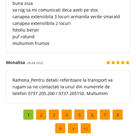
buna ziua
va rog sa mi comunicati deca aveti pe stoc
canapea extensibila 3 locuri armanda verde smarald
canapea extensilbila 2 locuri
fotoliu berjer
puf rotund
multumim frumos
Monalisa
28.04.2022
Ramona_Pentru detalii referitoare la transport va
rugam sa ne contactati la unul din numerele de
telefon 0737.205.200 / 0737.205150. Multumim
1
2
3
4
5
6
7
8
9
>
>|