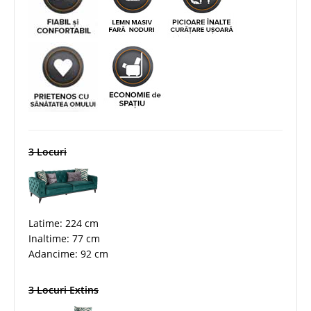
3 Locuri
Latime: 224 cm
Inaltime: 77 cm
Adancime: 92 cm
3 Locuri Extins