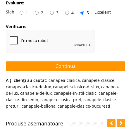
Evaluare:
Slab
Excelent
1
2
3
4
5
Verificare:
Continuă
Alţi clienţi au căutat:
canapea-clasica
,
canapele-clasice
,
canapea-clasica-de-lux
,
canapele-clasice-de-lux
,
canapea-
de-lux
,
canapele-de-lux
,
canapele-in-stil-clasic
,
canapele-
clasice-din-lemn
,
canapea-clasica-pret
,
canapele-clasice-
preturi
,
canapele-bellona
,
canapele-clasice-bucuresti
Produse asemanătoare