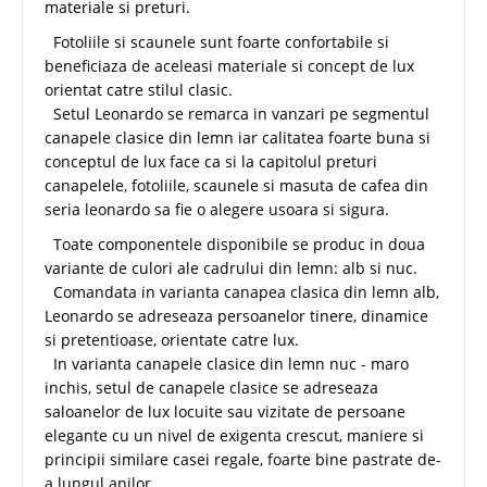
materiale si preturi.
Fotoliile si scaunele sunt foarte confortabile si
beneficiaza de aceleasi materiale si concept de lux
orientat catre stilul clasic.
Setul Leonardo se remarca in vanzari pe segmentul
canapele clasice din lemn iar calitatea foarte buna si
conceptul de lux face ca si la capitolul preturi
canapelele, fotoliile, scaunele si masuta de cafea din
seria leonardo sa fie o alegere usoara si sigura.
Toate componentele disponibile se produc in doua
variante de culori ale cadrului din lemn: alb si nuc.
Comandata in varianta canapea clasica din lemn alb,
Leonardo se adreseaza persoanelor tinere, dinamice
si pretentioase, orientate catre lux.
In varianta canapele clasice din lemn nuc - maro
inchis, setul de canapele clasice se adreseaza
saloanelor de lux locuite sau vizitate de persoane
elegante cu un nivel de exigenta crescut, maniere si
principii similare casei regale, foarte bine pastrate de-
a lungul anilor.