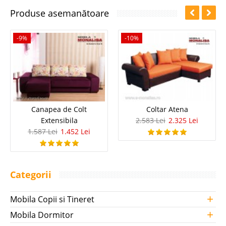
Produse asemanătoare
-9%
-10%
Canapea de Colt
Coltar Atena
Extensibila
2.583 Lei
2.325 Lei
1.587 Lei
1.452 Lei
Categorii
+
Mobila Copii si Tineret
+
Mobila Dormitor