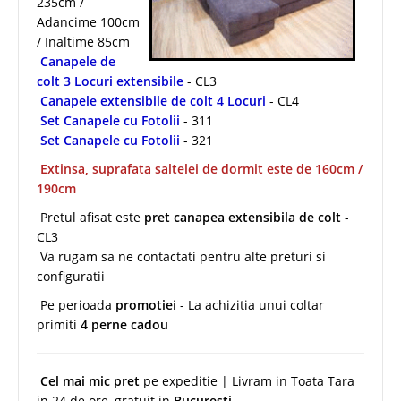
235cm /
Adancime 100cm
/ Inaltime 85cm
Canapele de
colt 3 Locuri extensibile
- CL3
Canapele extensibile de colt 4 Locuri
- CL4
Set Canapele cu Fotolii
- 311
Set Canapele cu Fotolii
- 321
Extinsa, suprafata saltelei de dormit este de 160cm /
190cm
Pretul afisat este
pret canapea extensibila
de colt
-
CL3
Va rugam sa ne contactati pentru alte preturi si
configuratii
Pe perioada
promotie
i - La achizitia unui coltar
primiti
4 perne cadou
Cel mai mic pret
pe expeditie | Livram in Toata Tara
in 24 de ore, gratuit in
Bucuresti