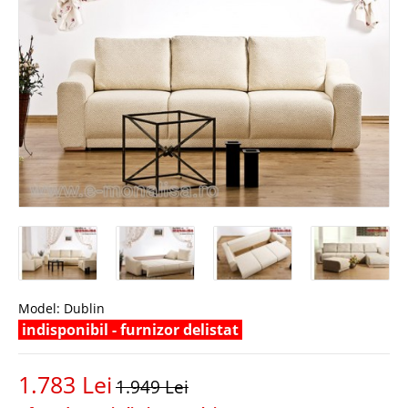
Model:
Dublin
indisponibil - furnizor delistat
1.783 Lei
1.949 Lei