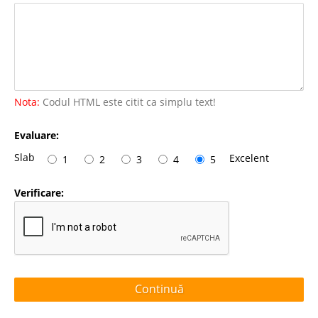
Nota:
Codul HTML este citit ca simplu text!
Evaluare:
Slab
Excelent
1
2
3
4
5
Verificare:
Continuă