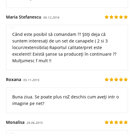
Maria Stefanescu
06.12.2016
Când este posibil să comandam ?? Știți deja că
suntem interesați de un set de canapele ( 2 si 3
locuri/extensibila) Raportul calitate/pret este
excelent!! Există șanse sa produceți în continuare ??
Mulțumesc f mult !!
Roxana
05.11.2015
Buna ziua. Se poate plus roZ deschis cum aveți intr o
imagine pe net?
Monalisa
29.06.2015