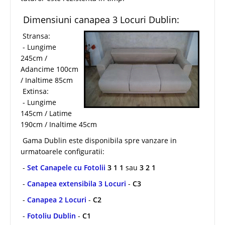
Dimensiuni canapea 3 Locuri Dublin:
Stransa:
- Lungime
245cm /
Adancime 100cm
/ Inaltime 85cm
Extinsa:
- Lungime
145cm / Latime
190cm / Inaltime 45cm
Gama Dublin este disponibila spre vanzare in
urmatoarele configuratii:
-
Set Canapele cu Fotolii
3 1 1
sau
3 2 1
-
Canapea extensibila 3 Locuri
-
C3
-
Canapea 2 Locuri
-
C2
-
Fotoliu Dublin
-
C1