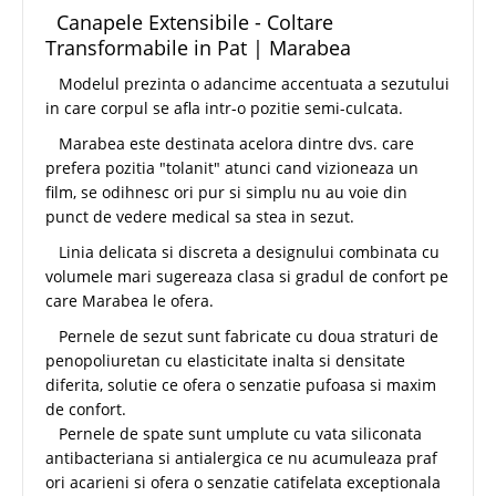
Canapele Extensibile - Coltare
Transformabile in Pat | Marabea
Modelul prezinta o adancime accentuata a sezutului
in care corpul se afla intr-o pozitie semi-culcata.
Marabea este destinata acelora dintre dvs. care
prefera pozitia "tolanit" atunci cand vizioneaza un
film, se odihnesc ori pur si simplu nu au voie din
punct de vedere medical sa stea in sezut.
Linia delicata si discreta a designului combinata cu
volumele mari sugereaza clasa si gradul de confort pe
care Marabea le ofera.
Pernele de sezut sunt fabricate cu doua straturi de
penopoliuretan cu elasticitate inalta si densitate
diferita, solutie ce ofera o senzatie pufoasa si maxim
de confort.
Pernele de spate sunt umplute cu vata siliconata
antibacteriana si antialergica ce nu acumuleaza praf
ori acarieni si ofera o senzatie catifelata exceptionala