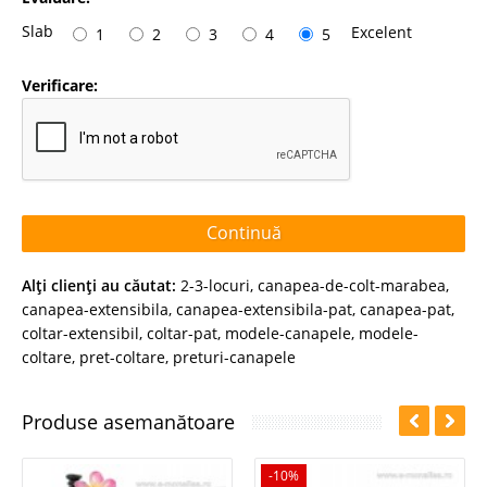
Slab
Excelent
1
2
3
4
5
Verificare:
Continuă
Alţi clienţi au căutat:
2-3-locuri
,
canapea-de-colt-marabea
,
canapea-extensibila
,
canapea-extensibila-pat
,
canapea-pat
,
coltar-extensibil
,
coltar-pat
,
modele-canapele
,
modele-
coltare
,
pret-coltare
,
preturi-canapele
Produse asemanătoare
-10%