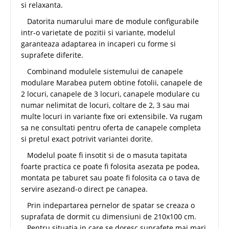
si relaxanta.
Datorita numarului mare de module configurabile
intr-o varietate de pozitii si variante, modelul
garanteaza adaptarea in incaperi cu forme si
suprafete diferite.
Combinand modulele sistemului de canapele
modulare Marabea putem obtine fotolii, canapele de
2 locuri, canapele de 3 locuri, canapele modulare cu
numar nelimitat de locuri, coltare de 2, 3 sau mai
multe locuri in variante fixe ori extensibile. Va rugam
sa ne consultati pentru oferta de canapele completa
si pretul exact potrivit variantei dorite.
Modelul poate fi insotit si de o masuta tapitata
foarte practica ce poate fi folosita asezata pe podea,
montata pe taburet sau poate fi folosita ca o tava de
servire asezand-o direct pe canapea.
Prin indepartarea pernelor de spatar se creaza o
suprafata de dormit cu dimensiuni de 210x100 cm.
Pentru situatia in care se doresc suprafete mai mari