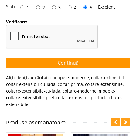
Slab
Excelent
1
2
3
4
5
Verificare:
Continuă
Alţi clienţi au căutat:
canapele-moderne
,
coltar-extensibil
,
coltar-extensibil-cu-lada
,
coltar-prima
,
coltare-extensibile
,
coltare-extensibile-cu-lada
,
coltare-moderne
,
modele-
coltare-extensibile
,
pret-coltar-extensibil
,
preturi-coltare-
extensibile
Produse asemanătoare