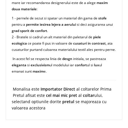
mare iar recomandarea designerului este de a alege
maxim
doua materiale
:
1 - pernele de sezut si spatar un material din gama de
stofe
pentru a
permite iesirea lejera a aerului
si deci asigurarea unui
grad sporit de confort
.
2 - Bratele si cadrul un alt material din paletarul de
piele
ecologica
ce poate fi pus in valoare de
cusaturi in contrast
, ata
cusaturilor purtand culoarea materialului textil ales pentru perne.
In acest fel se respecta linia de
desgn
initiala, se pastreaza
eleganta
si
exclusivism
ul modelului iar
confort
ul si
lux
ul
emanat sunt
maxim
e.
Monalisa este
Importator Direct
al coltarelor Prima
Pretul afisat este
cel mai mic pret
al
coltar
ului,
selectand optiunile dorite
pretul
se majoreaza cu
valoarea acestora