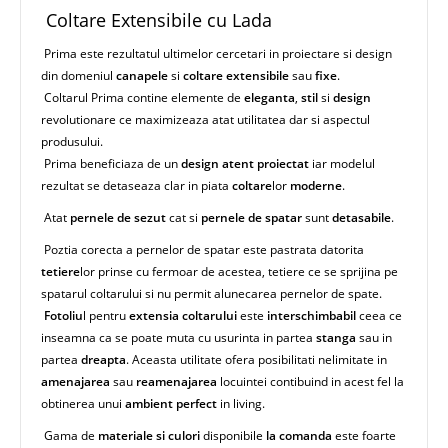
Coltare Extensibile cu Lada
Prima este rezultatul ultimelor cercetari in proiectare si design
din domeniul
canapele
si
coltare extensibile
sau
fixe
.
Coltarul Prima contine elemente de
eleganta
,
stil
si
design
revolutionare ce maximizeaza atat utilitatea dar si aspectul
produsului.
Prima beneficiaza de un
design atent proiectat
iar modelul
rezultat se detaseaza clar in piata
coltare
lor
moderne
.
Atat
pernele de sezut
cat si
pernele de spatar
sunt
detasabile
.
Poztia corecta a pernelor de spatar este pastrata datorita
tetiere
lor prinse cu fermoar de acestea, tetiere ce se sprijina pe
spatarul coltarului si nu permit alunecarea pernelor de spate.
Fotoliu
l pentru
extensia coltarului
este
interschimbabil
ceea ce
inseamna ca se poate muta cu usurinta in partea
stanga
sau in
partea
dreapta
. Aceasta utilitate ofera posibilitati nelimitate in
amenajarea
sau
reamenajarea
locuintei contibuind in acest fel la
obtinerea unui
ambient perfect
in living.
Gama de
materiale si culori
disponibile
la comanda
este foarte