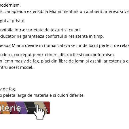
 modernism.
use, canapeaua extensibila Miami mentine un ambient tineresc si ve
hi ai privi-o.
ponibila intr-o varietate de texturi si culori.
ducator ne garanteaza confortul si rezistenta in timp.
peaua Miami devine in numai cateva secunde locul perfect de rela
dern, conceput pentru tineri, distractie si nonconformism.
n lemn masiv de fag, placi din fibre de lemn si aschii iar extensia e
entru acest model.
iv
de fag.
 paleta larga de materiale si culori diferite.