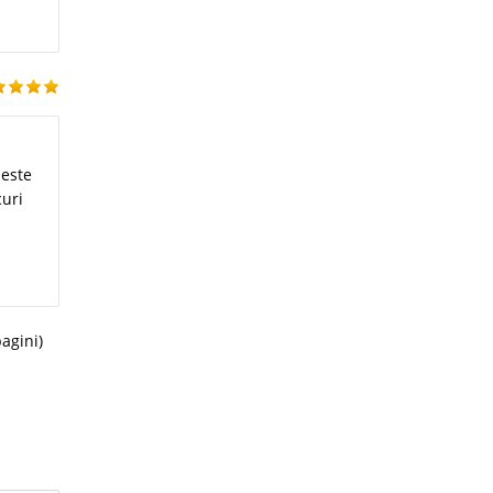
 este
curi
pagini)