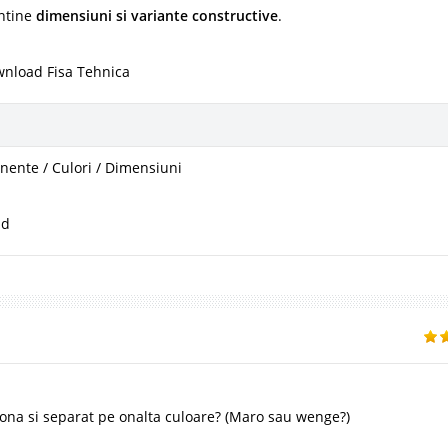
ntine
dimensiuni si variante constructive
.
wnload Fisa Tehnica
ente / Culori / Dimensiuni
ad
iona si separat pe onalta culoare? (Maro sau wenge?)