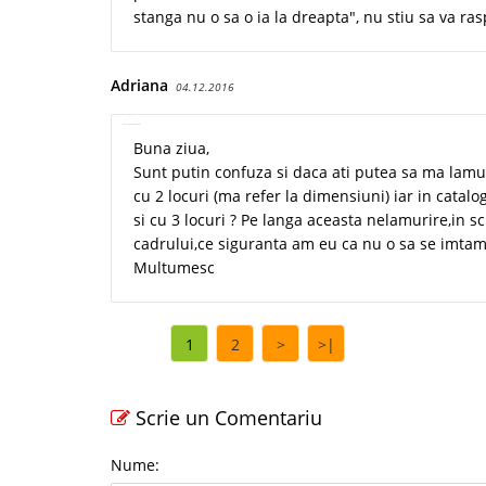
stanga nu o sa o ia la dreapta", nu stiu sa va ra
Adriana
04.12.2016
Buna ziua,
Sunt putin confuza si daca ati putea sa ma lamur
cu 2 locuri (ma refer la dimensiuni) iar in catalo
si cu 3 locuri ? Pe langa aceasta nelamurire,in 
cadrului,ce siguranta am eu ca nu o sa se imtam
Multumesc
1
2
>
>|
Scrie un Comentariu
Nume: