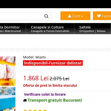
Cont
Favo
la Dormitor
Canapele si Coltare
Saltele
tor Matrimonial
Canapele si Fotolii Extensibile
Ortopedice | Relaxa
Model:
Miami
Indisponibil-Furnizor delistat
1.868 Lei
2.075 Lei
Oferta de pret in limita stocului
Verificare colet la livrare
Transport gratuit Bucuresti