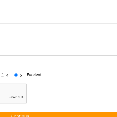
Excelent
4
5
Continuă