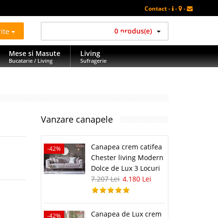
Contact -
-
-
rite
0 produs(e)
Mese si Masute
Living
Bucatarie / Living
Sufragerie
Vanzare canapele
Canapea crem catifea
-42%
Chester living Modern
Dolce de Lux 3 Locuri
7.207 Lei
4.180 Lei
Canapea de Lux crem
-42%