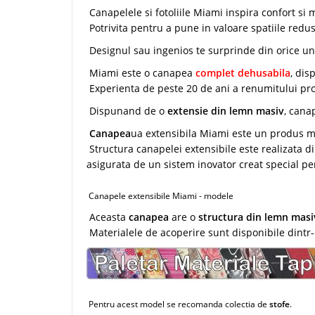
Canapelele si fotoliile Miami inspira confort si
Potrivita pentru a pune in valoare spatiile red
Designul sau ingenios te surprinde din orice ung
Miami este o canapea
complet dehusabila
, dis
Experienta de peste 20 de ani a renumitului pro
Dispunand de o
extensie din lemn masiv
, cana
Canapea
ua extensibila Miami este un produs mo
Structura canapelei extensibile este realizata di
asigurata de un sistem inovator creat special p
Canapele extensibile Miami - modele
Aceasta
canapea
are o
structura din lemn mas
Materialele de acoperire sunt disponibile dintr-o
Pentru acest model se recomanda colectia de
stofe
.