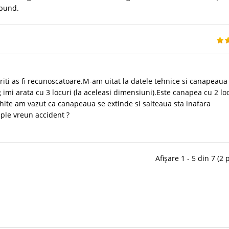
spund.
iti as fi recunoscatoare.M-am uitat la datele tehnice si canapeaua
g imi arata cu 3 locuri (la aceleasi dimensiuni).Este canapea cu 2 lo
schite am vazut ca canapeaua se extinde si salteaua sta inafara
ple vreun accident ?
Afișare 1 - 5 din 7 (2 