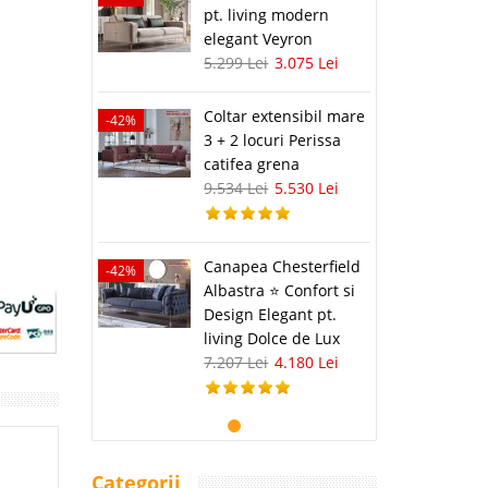
pt. living modern
elegant Veyron
5.299 Lei
3.075 Lei
Coltar extensibil mare
-42%
3 + 2 locuri Perissa
catifea grena
9.534 Lei
5.530 Lei
Canapea Chesterfield
-42%
Albastra ⭐ Confort si
Design Elegant pt.
living Dolce de Lux
7.207 Lei
4.180 Lei
Categorii