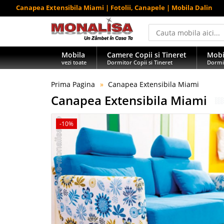
Canapea Extensibila Miami | Fotolii, Canapele | Mobila Dalin
Mobila
Camere Copii si Tineret
Mobi
vezi toate
Dormitor Copii si Tineret
Dormi
Prima Pagina
Canapea Extensibila Miami
Canapea Extensibila Miami
-10%