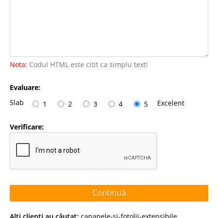
Nota:
Codul HTML este citit ca simplu text!
Evaluare:
Slab
Excelent
1
2
3
4
5
Verificare:
Continuă
Alţi clienţi au căutat:
canapele-si-fotolii-extensibile
,