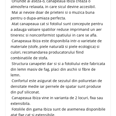
Oriunde ai aseza-o, canapeaua Ibiza creaza o
atmosfera relaxata, in care sicul devine accesibil.
Mai ai nevoie doar de prieteni si o muzica buna
pentru o dupa-amiaza perfecta.
Atat canapeaua cat si fotoliul sunt concepute pentru
a adauga valoare spatiilor reduse imprimand un aer
tineresc si nonconformist spatiului in care se afla.
Canapeaua Ibiza este disponibila intr-o varietate de
materiale (stofe, piele naturală si piele ecologica) si
culori, recomandarea producatorului fiind
combinatiile de stofa.
Structura canapelei dar si si a fotoliului este fabricata
din lemn masiv de fag, placi din aschii si fibre de
lemn.
Confortul este asigurat de sezutul din poliuretan de
densitate medie iar pernele de spatar sunt produse
din puf siliconat.
Canapeaua Ibiza vine in varianta de 2 locuri, fixa sau
extensibila.
Fotoliile din gama Ibiza sunt de asemenea disponibile
atat fixe cat si extensibile.