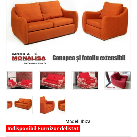
Model:
Ibiza
Indisponibil-Furnizor delistat