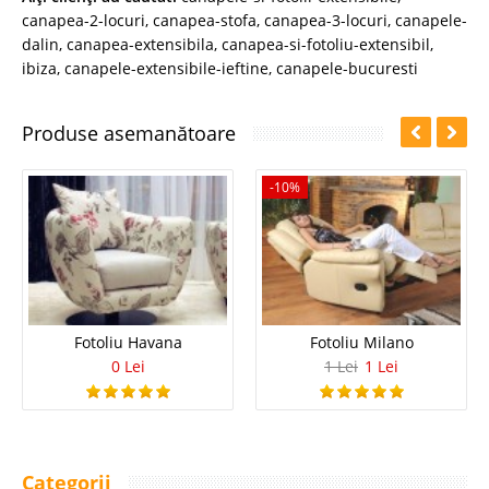
canapea-2-locuri
,
canapea-stofa
,
canapea-3-locuri
,
canapele-
dalin
,
canapea-extensibila
,
canapea-si-fotoliu-extensibil
,
ibiza
,
canapele-extensibile-ieftine
,
canapele-bucuresti
Produse asemanătoare
-10%
Fotoliu Havana
Fotoliu Milano
0 Lei
1 Lei
1 Lei
Categorii