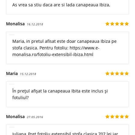
As vrea sa stiu daca are si lada canapeaua Ibiza,
Monalisa
16.12.2018
Maria, in pretul afisat este doar canapeaua Ibiza pe
stofa clasica. Pentru fotoliu: https://www.e-
monalisa.ro/fotoliu-extensibil-ibiza.html
Maria
15.12.2018
În prețul afișat la canapeaua Ibita este inclus și
fotuliul?
Monalisa
27.05.2016
Iuliana_Pret fotoliu extensibil stofa clasica 707 lei iar